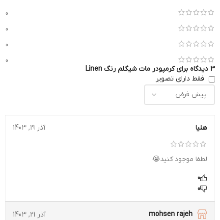
0
0
0
0
3 دیدگاه برای
کرمپودر مات شیگلم رنگ Linen
فقط دارای تصویر
هلیا
آذر 19, 1403
لطفا موجود کنید😭
0
0
mohsen rajeh
آذر 21, 1403