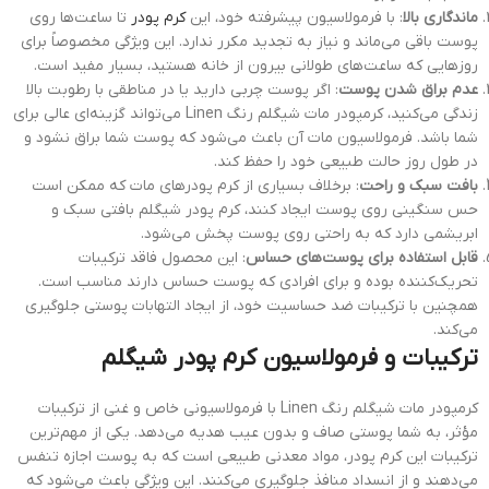
ماندگاری بالا
: با فرمولاسیون پیشرفته خود، این
کرم پودر
تا ساعت‌ها روی
پوست باقی می‌ماند و نیاز به تجدید مکرر ندارد. این ویژگی مخصوصاً برای
روزهایی که ساعت‌های طولانی بیرون از خانه هستید، بسیار مفید است.
عدم براق شدن پوست
: اگر پوست چربی دارید یا در مناطقی با رطوبت بالا
زندگی می‌کنید، کرمپودر مات شیگلم رنگ Linen می‌تواند گزینه‌ای عالی برای
شما باشد. فرمولاسیون مات آن باعث می‌شود که پوست شما براق نشود و
در طول روز حالت طبیعی خود را حفظ کند.
بافت سبک و راحت
: برخلاف بسیاری از کرم پودرهای مات که ممکن است
حس سنگینی روی پوست ایجاد کنند، کرم پودر شیگلم بافتی سبک و
ابریشمی دارد که به راحتی روی پوست پخش می‌شود.
قابل استفاده برای پوست‌های حساس
: این محصول فاقد ترکیبات
تحریک‌کننده بوده و برای افرادی که پوست حساس دارند مناسب است.
همچنین با ترکیبات ضد حساسیت خود، از ایجاد التهابات پوستی جلوگیری
می‌کند.
ترکیبات و فرمولاسیون کرم پودر شیگلم
کرمپودر مات شیگلم رنگ Linen با فرمولاسیونی خاص و غنی از ترکیبات
مؤثر، به شما پوستی صاف و بدون عیب هدیه می‌دهد. یکی از مهم‌ترین
ترکیبات این کرم پودر، مواد معدنی طبیعی است که به پوست اجازه تنفس
می‌دهند و از انسداد منافذ جلوگیری می‌کنند. این ویژگی باعث می‌شود که