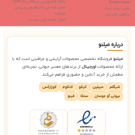
پنکک کرم پودری شیگلم رنگ Shell
پن
Buttercream
حاوی کره شی باتر طبیعی و روغن
ف
بافتی نرم و سبک
جوجوبا
ج
پیگمنت قدرتمند
کنترل کننده چربی پوست
ک
تولید شده بدون آزمایش‌های حیوانی
ایجاد رطوبت پوست و حفظ آن
پ
خواص مرطوب‌کننده
جلوگیری از ایجاد جوش
ج
فاقد ایجاد چسبندگی بعد از استفاده
دارای جلوه ای مات و بافتی مخملی
س
کاور بسیار بالا (فول کاور)
درباره میلنو
میلنو
فروشگاه تخصصی محصولات آرایشی و مراقبتی است که با
ارائه محصولات
اورجینال
از برندهای معتبر جهانی، تجربه‌ای
مطمئن از خرید آنلاین و حضوری فراهم می‌کند.
شیگلم
میبلین
کیکو
لانکوم
کوزارکس
بیوتی آو جوسان
سنتلا
فینو