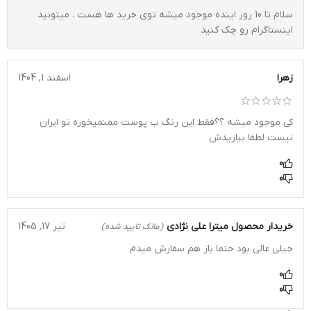
سلام تا 10 روز اینده موجود میشه توی خرید ها هست . میتونید
اینستاگرام رو چک کنید
زهرا
اسفند 1, 1404
کی موجود میشه ؟؟فقط این رنگ ب پوست ممنمیخوره تو ایران
نیست لطفا بیاریدش
0
0
خریدار محصول
میترا علی نژادی
تیر 17, 1405
(مالک تایید شده)
خیلی عالی بود حتما باز هم سفارش میدم
0
0