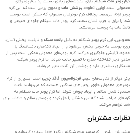
کرم پودر مات شیگلم
دارای تفاوت‌های زیادی نسبت به کرم پودرهای
معمولی است. اولین تفاوت،
پوشش مات
و بدون براقی است که این کرم
پودر ارائه می‌دهد. برخلاف کرم پودرهای معمولی که ممکن است پوست
شما را براق یا چرب نشان دهند، کرم پودر مات شیگلم جلوه‌ای طبیعی و
کاملاً مات به پوست می‌بخشد.
همچنین، این کرم پودر شیگلم به دلیل
بافت سبک
و قابلیت پخش آسان،
روی پوست به خوبی پخش می‌شود و از ایجاد تکه‌های ناهماهنگ یا
خطوط آرایشی جلوگیری می‌کند. کرم پودرهای معمولی ممکن است پس از
مدتی دچار تکه‌تکه شدن یا تغییر حالت شوند، اما کرم پودر شیگلم
ماندگاری بیشتری دارد و پوشش آن ثابت باقی می‌ماند.
یکی دیگر از تفاوت‌های مهم،
فرمولاسیون فاقد چربی
است. بسیاری از کرم
پودرهای معمولی حاوی روغن‌های سنگین هستند که می‌توانند باعث
مسدود شدن منافذ و ایجاد جوش شوند. اما کرم پودر مات شیگلم به
گونه‌ای طراحی شده که این مشکل را حل کرده و پوستی سالم و شاداب برای
شما فراهم می‌کند.
نظرات مشتریان
مشتریان زیادی از کرمپودر مات شیگلم رنگ Linen استفاده کرده‌اند و