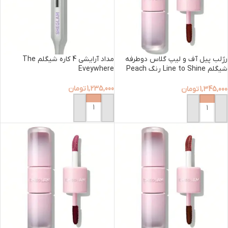
رژلب پیل آف و لیپ گلاس دوطرفه
مداد آرایشی 4 کاره شیگلم The
شیگلم Line to Shine رنگ Peach
Eveywhere
Mousse
1,235,000
تومان
1,345,000
تومان
افزودن به سبد خرید
افزودن به سبد خرید