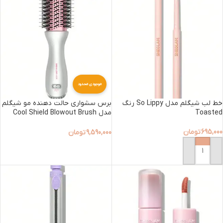
موجودی محدود
خط لب شیگلم مدل So Lippy رنگ
برس سشواری حالت دهنده مو شیگلم
Toasted
مدل Cool Shield Blowout Brush
Pro
695,000
تومان
9,590,000
تومان
افزودن به سبد خرید
افزودن به سبد خرید