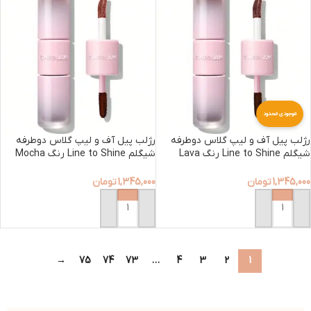
موجودی محدود
رژلب پیل آف و لیپ گلاس دوطرفه
رژلب پیل آف و لیپ گلاس دوطرفه
شیگلم Line to Shine رنگ Lava
شیگلم Line to Shine رنگ Mocha
Cream
Cake
1,345,000
تومان
1,345,000
تومان
افزودن به سبد خرید
افزودن به سبد خرید
→
75
74
73
…
4
3
2
1