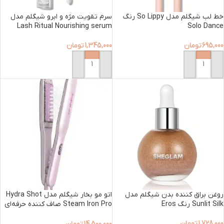
خط لب شیگلم مدل So Lippy رنگ
سرم تقویت مژه و ابرو شیگلم مدل
Lash Ritual Nourishing serum
Solo Dance
695,000
تومان
1,345,000
تومان
افزودن به سبد خرید
افزودن به سبد خرید
روغن براق کننده بدن شیگلم مدل
اتو مو بخار شیگلم مدل Hydra Shot
Sunlit Silk رنگ Eros
Steam Iron Pro صاف کننده حرفه‌ای
مو با فناوری بخار
1,728,000
تومان