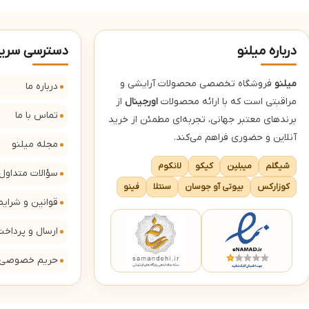
درباره میلنو
دسترسی سری
میلنو
فروشگاه تخصصی محصولات آرایشی و
درباره ما
مراقبتی است که با ارائه محصولات
اورجینال
از
تماس با ما
برندهای معتبر جهانی، تجربه‌ای مطمئن از خرید
آنلاین و حضوری فراهم می‌کند.
مجله میلنو
شیگلم
میبلین
کیکو
لانکوم
سؤالات متداول
کوزارکس
بیوتی آو جوسان
سنتلا
فینو
قوانین و شرایط
ارسال و پرداخ
حریم خصوصی