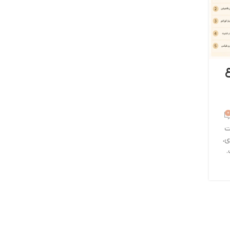
0
ت
ی،
.