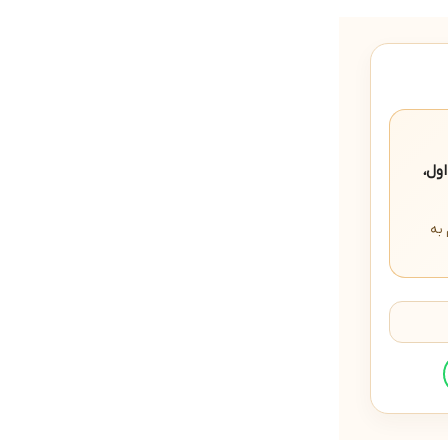
ول،
به