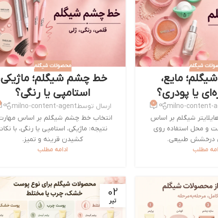
ولات شیگلم
محصولات شیگلم
شیگلم؛ مایع،
خط چشم شیگلم؛ ماژیکی،
‌ای یا پودری؟
استامپی یا رنگی؟
0
milno-content-
ارسال توسط
milno-content-agent
ایلایتر شیگلم بر اساس
انتخاب خط چشم شیگلم بر اساس مهارت
ت و محل استفاده روی
نتیجه: ماژیکی، استامپی یا رنگی، با نکات
 درخشش طبیعی.
کشیدن قرینه و تمیز.
امه مطلب
ادامه مطلب
02
تیر