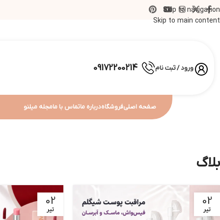
Skip to navigation
Skip to main content
09172200214
ورود / ثبت نام
صفحه اصلی
فروشگاه
درباره ما
تماس با ما
مجله میلنو
بلاگ
02
02
تیر
تیر