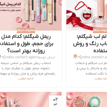
ولات شیگلم
محصولات شیگلم
الم لب شیگلم؛
ریمل شیگلم؛ کدام مدل
خاب رنگ و روش
برای حجم، طول و استفاده
تفاده
روزانه بهتر است؟
0
milno-content-
ارسال توسط
milno-content-agent
لم لب شیگلم و انتخاب
انتخاب ریمل شیگلم بر اساس نتیجه
و ماندگار یا نرمی و
دلخواه: حجم، طول یا تفکیک مژه، با
ا نکات استفاده.
راهنمای فرم براش و مدل روزانه و مهمان
امه مطلب
ادامه مطلب
02
تیر