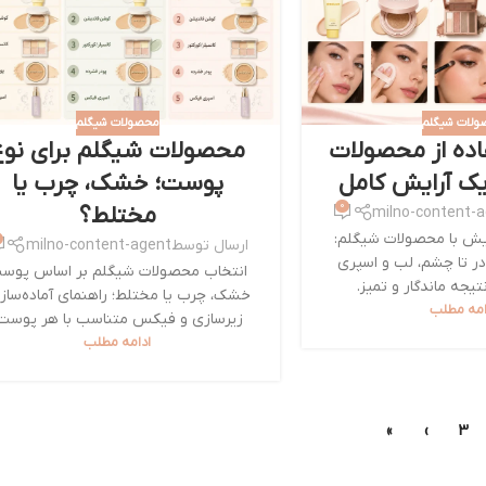
ولات شیگلم
محصولات شیگلم
اده از محصولات
محصولات شیگلم برای نوع
ک آرایش کامل
پوست؛ خشک، چرب یا
0
مختلط؟
milno-content-
ش با محصولات شیگلم:
ارسال توسط
milno-content-agent
ودر تا چشم، لب و اسپری
انتخاب محصولات شیگلم بر اساس پوس
یجه ماندگار و تمیز.
خشک، چرب یا مختلط؛ راهنمای آماده‌ساز
امه مطلب
زیرسازی و فیکس متناسب با هر پوست
ادامه مطلب
»
›
3