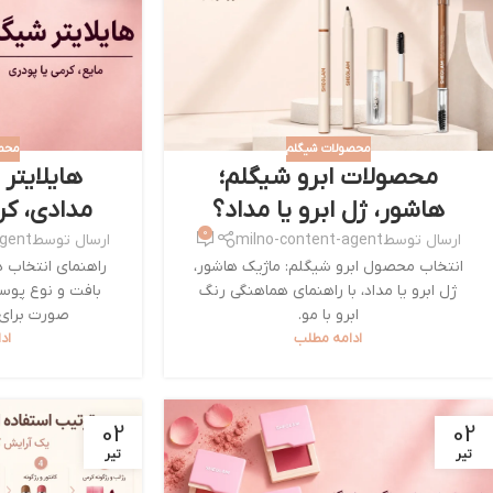
محصولات شیگلم
محص
محصولات ابرو شیگلم؛
هایلایتر 
هاشور، ژل ابرو یا مداد؟
مدادی، کره
0
ارسال توسط
milno-content-agent
ارسال توسط
agent
انتخاب محصول ابرو شیگلم: ماژیک هاشور،
راهنمای انتخاب ه
ژل ابرو یا مداد، با راهنمای هماهنگی رنگ
بافت و نوع پوس
ابرو با مو.
صورت برای
ادامه مطلب
اد
02
02
تیر
تیر