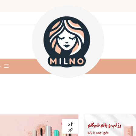
د
02
تیر