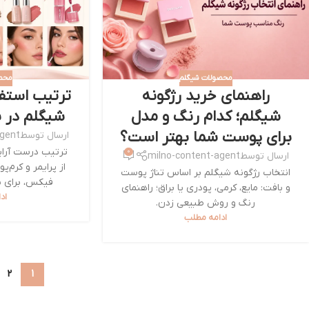
محصولات شیگلم
محص
راهنمای خرید رژگونه
ترتیب استف
شیگلم؛ کدام رنگ و مدل
شیگلم در ی
برای پوست شما بهتر است؟
ارسال توسط
agent
ترتیب درست آرای
0
ارسال توسط
milno-content-agent
از پرایمر و کرم‌پ
انتخاب رژگونه شیگلم بر اساس تناژ پوست
فیکس، برای نت
و بافت: مایع، کرمی، پودری یا براق؛ راهنمای
اد
رنگ و روش طبیعی زدن.
ادامه مطلب
2
1