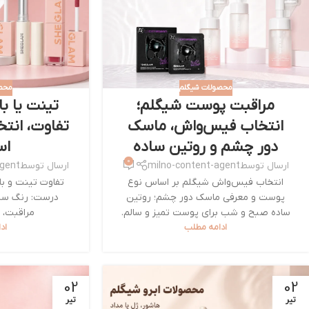
محصولات شیگلم
محص
مراقبت پوست شیگلم؛
تینت یا ب
انتخاب فیس‌واش، ماسک
تفاوت، انت
دور چشم و روتین ساده
اس
0
ارسال توسط
milno-content-agent
ارسال توسط
agent
انتخاب فیس‌واش شیگلم بر اساس نوع
تفاوت تینت و با
پوست و معرفی ماسک دور چشم؛ روتین
درست: رنگ سبک 
ساده صبح و شب برای پوست تمیز و سالم.
مراقبت، ب
ادامه مطلب
اد
02
02
تیر
تیر