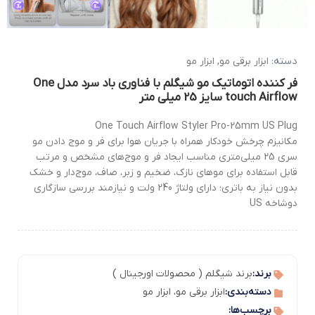
دسته:
ابزار برقی مو
,
ابزار مو
فر کننده اتوماتیک مو شیگلم با فناوری باد سرد مدل One
touch Airflow سایز 25 میلی متر
One Touch Airflow Styler Pro-25mm US Plug
مکانیزم چرخش خودکار همراه با جریان هوا برای فر و موج دادن مو
سری 25 میلی‌متری مناسب ایجاد فر و موج‌های مشخص و مرتب
قابل استفاده برای موهای نازک، ضخیم و زبر، صاف، موج‌دار و خشک
بدون نیاز به باتری؛ دارای ولتاژ 240 ولت و نیازمند بررسی سازگاری
دوشاخه US
برند:
برند شیگلم ( محصولات اورجینال )
دسته‌بندی:
ابزار برقی مو
،
ابزار مو
برچسب‌ها: