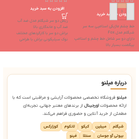
افزودن به سبد خرید
افزودن به سبد خرید
ریمل دو سر شیگلم مدل ضد آب
خط چشم ماژیکی استامپی سه سر
ضد آب و ماندگاری بالا
شیگلم مدل Fox
براش دو سر با کارکردهای مختلف
دارای دو سر شامل خط چشم و استامپ
نوک سیلیکونی براش با طراحی
پيگمنت بسيار بالا
هوشمند
ماندگاری عالی
پیگمنت‌های مشکی اشباع
ضد آب
بدون ريزش
درباره میلنو
میلنو
فروشگاه تخصصی محصولات آرایشی و مراقبتی است که با
ارائه محصولات
اورجینال
از برندهای معتبر جهانی، تجربه‌ای
مطمئن از خرید آنلاین و حضوری فراهم می‌کند.
شیگلم
میبلین
کیکو
لانکوم
کوزارکس
بیوتی آو جوسان
سنتلا
فینو