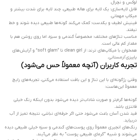
لوکس و نچرال.
قابل لایه‌سازی: یک لایه برای هاله طبیعی، چند لایه برای شدت بیشتر و
میکاپ مهمانی.
فینیش لطیف و یکدست: کمک می‌کند گونه‌ها طبیعی دیده شوند و خط
نیفتد.
مناسب تناژهای مختلف: مخصوصاً گندمی و سبزه، اما روی روشن هم با
مقدار کم عالی است.
همخوان با میکاپ‌های ترند: از clean girl تا “soft glam” و آرایش‌های
پاییزی/زمستانی.
تجربه کاربران (آنچه معمولاً حس می‌شود)
وقتی رژگونه‌ای با این تناژ و این بافت استفاده می‌کنی، تجربه‌های رایج
معمولاً این‌هاست:
گونه‌ها گرم‌تر و صورت شاداب‌تر دیده می‌شود بدون اینکه رنگ خیلی
فانتزی باشد.
فید شدن آسان باعث می‌شود حتی اگر حرفه‌ای نباشی، نتیجه تمیز از آب
دربیاید.
رنگ‌های انجیری معمولاً روی پوست‌های گندمی و سبزه خیلی طبیعی دیده
می‌شوند و شبیه “گرمای طبیعی پوست” به نظر می‌آیند.