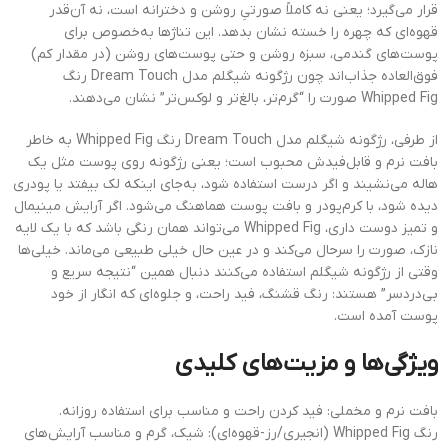
قرار می‌گیرد؛ یعنی نه کاملاً صورتیِ روشن و دخترانه است، نه آن‌قدر
قهوه‌ای که چهره را خسته نشان بدهد. این تناژها به‌خصوص برای
پوست‌های گندمی، سبزه روشن و حتی پوست‌های روشن (در مقدار کم)
فوق‌العاده جذاب‌اند چون رژگونه شیگلم مدل Dream Touch رنگ
Whipped Fig صورت را “گرم‌تر، بالغ‌تر و لوکس‌تر” نشان می‌دهند.
از طرفی، رژگونه شیگلم مدل Dream Touch رنگ Whipped Fig به خاطر
بافت نرم و قابل‌فیدش محبوب است؛ یعنی رژگونه روی پوست مثل یک
هاله می‌نشیند و اگر درست استفاده شود، به‌جای اینکه لک بیفتد یا پودری
دیده شود، با کرم‌پودر و بافت پوست هماهنگ می‌شود. اگر آرایش مینیمال
و تمیز دوست داری، Whipped Fig می‌تواند همان رنگی باشد که با یک لایه
نازک، صورت را سرحال می‌کند و در عین حال خیلی طبیعی می‌ماند. خیلی‌ها
وقتی از رژگونه شیگلم استفاده می‌کنند دنبال همین “نتیجه سریع و
بی‌دردسر” هستند: رنگ قشنگ، فید راحت، و جلوه‌ای که انگار از خود
پوست آمده است.
ویژگی‌ها و مزیت‌های کلیدی
بافت نرم و مخملی: فید کردن راحت و مناسب برای استفاده روزانه.
رنگ Whipped Fig (انجیری/رز-قهوه‌ای): شیک، گرم و مناسب آرایش‌های