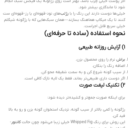
اگر پوست خیلی چرب باشد، بهتر است روی رژگونه یک فیکس سبک انجام
شود تا ماندگاری بیشتر شود.
خیلی‌ها دوست دارند این رنگ را با
رژلب
‌های نود-قهوه‌ای یا رز-قهوه‌ای ست
کنند تا یک میکاپ هماهنگ بسازند—همان سبک‌هایی که با رژگونه شیگلم
خیلی سریع قابل اجراست.
نحوه استفاده (ساده تا حرفه‌ای)
1) آرایش روزانه طبیعی
براش
نرم را روی محصول بزن.
اضافه رنگ را بتکان.
از سیب گونه شروع کن و به سمت شقیقه محو کن.
اگر دوست داری طبیعی‌تر بماند، فقط یک لایه نازک کافی است.
2) تکنیک لیفت صورت
برای اینکه صورت جمع‌تر و کشیده‌تر دیده شود:
رژگونه را کمی بالاتر از سیب گونه، نزدیک استخوان گونه بزن و رو به بالا
فید کن.
این روش برای رنگ Whipped Fig خیلی زیبا می‌شود چون حالت
کانتور
-