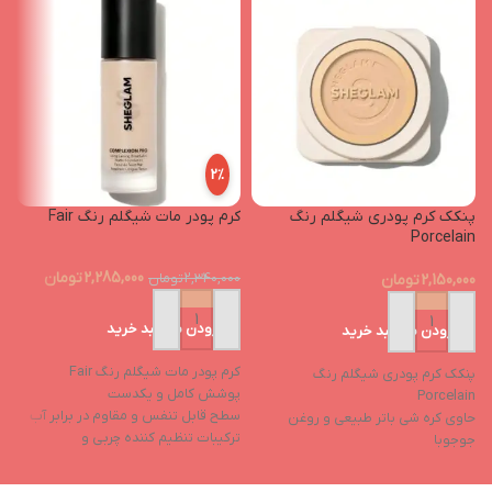
2%
پنکک کرم پودری شیگلم رنگ
کرم پودر مات شیگلم رنگ Fair
پ
Porcelain
2,285,000
تومان
2,150,000
تومان
2,340,000
تومان
0
افزودن به سبد خرید
افزودن به سبد خرید
کرم پودر مات شیگلم رنگ Fair
پنکک کرم پودری شیگلم رنگ
پ
پوشش کامل و یکدست
Porcelain
ح
سطح قابل تنفس و مقاوم در برابر آب
حاوی کره شی باتر طبیعی و روغن
ج
ترکیبات تنظیم کننده چربی و
جوجوبا
ک
آنتی‌اکسیدان
کنترل کننده چربی پوست
ا
بدون عطر و مواد حساسیت‌زا
ایجاد رطوبت پوست و حفظ آن