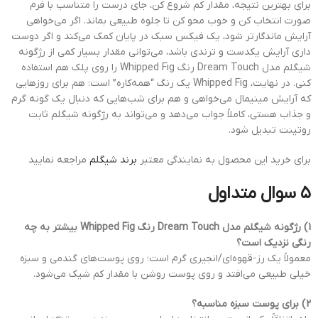
برای بهترین نتیجه، مقدار کم شروع کن، جای درست را متناسب با فرم
صورت انتخاب کن و خوب محو کن تا جلوه طبیعی بماند. اگر می‌خواهی
آرایش ماندگارتر شود، یک فیکس سبک در پایان کمک می‌کند و اگر دوست
داری آرایش یکدست و ترندی باشد، می‌توانی مقدار بسیار کمی از رژگونه
شیگلم مدل Dream Touch رنگ Whipped Fig را روی پلک هم استفاده
کنی. در نهایت، Whipped Fig یک رنگ “همه‌کاره” است: هم برای روزهایی
که آرایش مینیمال می‌خواهی و هم برای شب‌هایی که دنبال یک گونه گرم
و جذاب هستی، کاملاً جواب می‌دهد و می‌تواند به رژگونه شیگلم ثابت
روتینت تبدیل شود.
برای خرید این محصول به نمایندگی معتبر
برند شیگلم
مراجعه نمایید
۵ سوال متداول
1) رژگونه شیگلم مدل Dream Touch رنگ Whipped Fig بیشتر به چه
رنگی نزدیک است؟
معمولاً یک رز-قهوه‌ای/انجیری گرم است؛ روی پوست‌های گندمی و سبزه
خیلی طبیعی می‌افتد و روی پوست روشن با مقدار کم شیک می‌شود.
2) برای پوست سبزه مناسبه؟