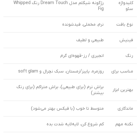
کلیدواژه
رژگونه شیگلم مدل Dream Touch رنگ Whipped
سئو
Fig
نوع بافت
نرم، مخملی، فیدشونده
فینیش
طبیعی و لطیف
رنگ
انجیری / رز-قهوه‌ای گرم
مناسب برای
روزمره، پاییز/زمستان، سبک نچرال و soft glam
براش نرم (برای طبیعی)، براش متراکم (برای رنگ
بهترین ابزار
بیشتر)
ماندگاری
متوسط تا خوب (با فیکس بهتر می‌شود)
نکته مهم
کم شروع کن، لایه‌لایه شدت بده