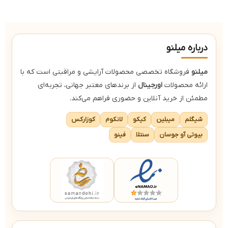
ج
جلوگیری از ایجاد جوش
د
دارای جلوه ای مات و بافتی مخملی
ک
کاور بسیار بالا (فول کاور)
درباره میلنو
میلنو
فروشگاه تخصصی محصولات آرایشی و مراقبتی است که با
ارائه محصولات
اورجینال
از برندهای معتبر جهانی، تجربه‌ای
مطمئن از خرید آنلاین و حضوری فراهم می‌کند.
شیگلم
میبلین
کیکو
لانکوم
کوزارکس
بیوتی آو جوسان
سنتلا
فینو