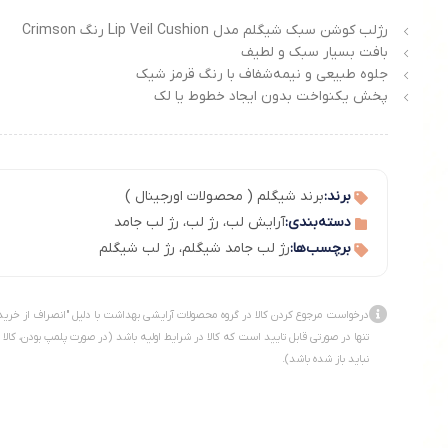
رژلب کوشن سبک شیگلم مدل Lip Veil Cushion رنگ Crimson
بافت بسیار سبک و لطیف
جلوه طبیعی و نیمه‌شفاف با رنگ قرمز شیک
پخش یکنواخت بدون ایجاد خطوط یا لک
برند:
برند شیگلم ( محصولات اورجینال )
دسته‌بندی:
آرایش لب
،
رژ لب
،
رژ لب جامد
برچسب‌ها:
رژ لب جامد شیگلم
،
رژ لب شیگلم
درخواست مرجوع کردن کالا در گروه محصولات آرایشی بهداشت با دلیل "انصراف از خرید
تنها در صورتی قابل تایید است که کالا در شرایط اولیه باشد (در صورت پلمپ بودن، کالا
نباید باز شده باشد).