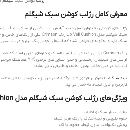
رژلب
کوشن سبک
شیگلم
مدل hion
معرفی کامل رژلب کوشن سبک شیگلم
رژلب‌های کوشنی به‌عنوان نسل جدید آرایش لب، ترکیبی از سبکی، لطافت و جلو
سبک شیگلم مدل Lip Veil Cushion
سبک دارد و به‌گونه‌ای طراحی شده که لب‌ها را خوش‌رنگ، نرم و مرتب نشان
رنگ Crimson ترکیبی متعادل از قرمز کلاسیک و جلوه‌ای مدرن است ک
آرایش‌های مینیمال، زمستانی و حتی استایل‌های ترندی Y2K هماهنگ می‌شود. بسیاری از مصرف‌کنندگان این محصول را گزینه‌ای سبک‌تر و طبیعی‌تر نسبت به
لب باید در عین جذاب بودن، لطیف و طبیعی باقی بماند.
برند شیگلم
با تمرکز بر فرمول‌های نوآورانه، در این رژلب کوشنی تعادل منا
کاربردی و قابل اعتماد به شمار می‌آید.
ویژگی‌های رژلب کوشن سبک شیگلم مدل Lip Veil Cushion رنگ Crimson
بافت بسیار سبک و لطیف
جلوه طبیعی و نیمه‌شفاف با رنگ قرمز شیک
پخش یکنواخت بدون ایجاد خطوط یا لک