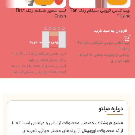
لیپ گلاس تیوپی شیگلم رنگ Tan
لیپ پلامپر شیگلم رنگ First
p
Crush
Tilizing
افزودن به سبد خرید
افزودن به سبد خرید
لیپ گلاس تیوپی شیگلم رنگ Tan
تی
Tilizing
لیپ پلامپر شیگلم رنگ First Crush
ح
آبرسانی و رطوبت رسانی به لب ها
رنگ بسیار جذاب و براق
ف
جلوه ای براق
آبرسانی عمیق و حفظ رطوبت لب ها
ل
دارای شاین بالا
ایجاد لطافت و درمان خشکی لب ها
ب
دوام بالا
حاوی روغن نارگیل و روغن هسته
انگور
ل
حاوی ویتامین e و ویتامین f
پا
درباره میلنو
میلنو
فروشگاه تخصصی محصولات آرایشی و مراقبتی است که با
ارائه محصولات
اورجینال
از برندهای معتبر جهانی، تجربه‌ای