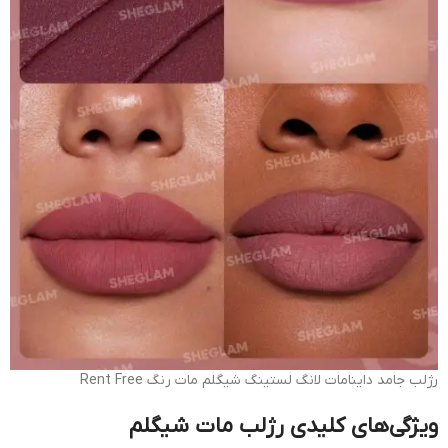
رژلب جامد داینامات لانگ لستینگ شیگلم مات رنگ Rent Free
ویژگی‌های کلیدی رژلب مات شیگلم