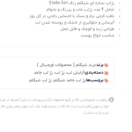
رژلب ستاره ای شیگلم رنگ Stella Set
شامل 4 عدد رژلب مات و پررنگ و بادوام
بافت کرمی نرم و سبک با احساس راحتی در کل روز
آبرسانی و جلوگیری از خشک و پوسته شدن لب
طراحی زیبا و کوچک و قابل حمل
مناسب انواع پوست
برند:
برند شیگلم ( محصولات اورجینال )
دسته‌بندی:
آرایش لب
،
رژ لب
،
رژ لب جامد
برچسب‌ها:
رژ لب جامد شیگلم
،
رژ لب شیگلم
درخواست مرجوع کردن کالا در گروه محصولات آرایشی بهداشت با دلیل "انصراف از خرید
تنها در صورتی قابل تایید است که کالا در شرایط اولیه باشد (در صورت پلمپ بودن، کالا
نباید باز شده باشد).