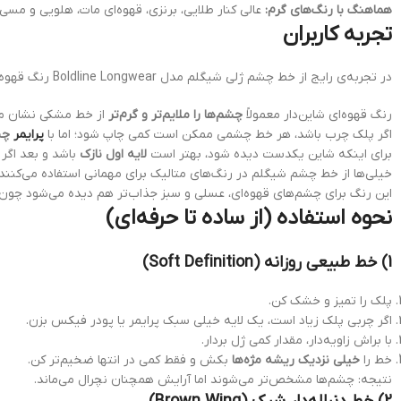
هماهنگ با رنگ‌های گرم:
عالی کنار طلایی، برنزی، قهوه‌ای مات، هلویی و مسی
تجربه کاربران
در تجربه‌ی رایج از خط چشم ژلی شیگلم مدل Boldline Longwear رنگ قهوه ای شاین Metallic Brown:
رنگ قهوه‌ای شاین‌دار معمولاً
چشم‌ها را ملایم‌تر و گرم‌تر
از خط مشکی نشان می
اگر پلک چرب باشد، هر خط چشمی ممکن است کمی چاپ شود؛ اما با
پرایمر
چش
برای اینکه شاین یکدست دیده شود، بهتر است
لایه اول نازک
باشد و بعد اگر 
خیلی‌ها از خط چشم شیگلم در رنگ‌های متالیک برای مهمانی استفاده می‌کن
این رنگ برای چشم‌های قهوه‌ای، عسلی و سبز جذاب‌تر هم دیده می‌شود چون 
نحوه استفاده (از ساده تا حرفه‌ای)
1) خط طبیعی روزانه (Soft Definition)
پلک را تمیز و خشک کن.
اگر چربی پلک زیاد است، یک لایه خیلی سبک پرایمر یا پودر فیکس بزن.
با براش زاویه‌دار، مقدار کمی ژل بردار.
خط را
خیلی نزدیک ریشه مژه‌ها
بکش و فقط کمی در انتها ضخیم‌تر کن.
نتیجه: چشم‌ها مشخص‌تر می‌شوند اما آرایش همچنان نچرال می‌ماند.