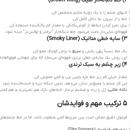
2) خط دنباله‌دار شیک (Brown Wing)
انتهای چشم را با یک زاویه ملایم مشخص کن.
خط را از بیرون به داخل کامل کن.
برای تمیز کردن لبه‌ها، از گوش‌پاک‌کن با مقدار کم پاک‌کننده استفاده کن.
قهوه‌ای شاین‌دار باعث می‌شود خط دنباله‌دار “نرم‌تر و لوکس‌تر” دیده شود.
3) سایه خطی متالیک (Smoky Liner)
یک خط نسبتاً پهن بکش و
سریع
با براش کوچک محو کن.
این روش یک سایه‌ی خطی برنزی-قهوه‌ای می‌سازد که برای مهمانی فوق‌العاده
4) زیر چشم به سبک ترندی
مقدار خیلی کم زیر خط مژه پایین بزن و کمی محوش کن.
این کار چشم را عمیق‌تر نشان می‌دهد، بدون اینکه تیره و خسته‌کننده شود.
نکته طلایی:
ژل را زیاد و ضخیم برندار؛ لایه‌های نازک هم تمیزترند و هم کمتر
۵ ترکیب مهم و فوایدشان
فرمول دقیق ممکن است بین سری‌ها کمی متفاوت باشد، اما در خط چشم‌های ژلی
پلیمرهای فیلم‌ساز (Film Formers)