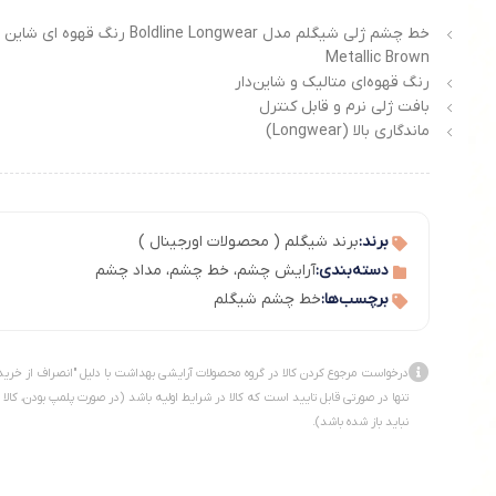
خط چشم ژلی شیگلم مدل Boldline Longwear رنگ قهوه ای شاین
Metallic Brown
رنگ قهوه‌ای متالیک و شاین‌دار
بافت ژلی نرم و قابل کنترل
ماندگاری بالا (Longwear)
برند:
برند شیگلم ( محصولات اورجینال )
دسته‌بندی:
آرایش چشم
،
خط چشم
،
مداد چشم
برچسب‌ها:
خط چشم شیگلم
درخواست مرجوع کردن کالا در گروه محصولات آرایشی بهداشت با دلیل "انصراف از خرید
تنها در صورتی قابل تایید است که کالا در شرایط اولیه باشد (در صورت پلمپ بودن، کالا
نباید باز شده باشد).