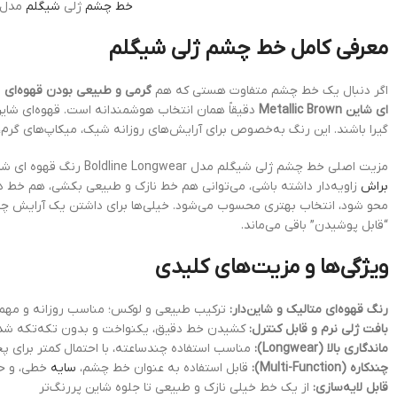
خط چشم
ژلی
شیگلم
مدل Boldline Longwear رنگ قهوه ای شاین c Brown
معرفی کامل خط چشم ژلی شیگلم
اگر دنبال یک خط چشم متفاوت هستی که هم
گرمی و طبیعی بودن قهوه‌ای
ر
ای شاین Metallic Brown
دقیقاً همان انتخاب هوشمندانه است. قهوه‌ای شاین
گیرا باشند. این رنگ به‌خصوص برای آرایش‌های روزانه شیک، میکاپ‌های گرم، پاییزی، و حتی استایل‌های “
مزیت اصلی خط چشم ژلی شیگلم مدل Boldline Longwear رنگ قهوه ای شاین Metallic Brown، کنترل بالاتر و امکان طراحی دقیق‌تر است. بافت ژلی معمولاً نرم‌تر روی پلک حرکت می‌کند و اگر ابزار مناسبی مثل
براش
محو شود، انتخاب بهتری محسوب می‌شود. خیلی‌ها برای داشتن یک آرایش چش
“قابل پوشیدن” باقی می‌ماند.
ویژگی‌ها و مزیت‌های کلیدی
رنگ قهوه‌ای متالیک و شاین‌دار:
ترکیب طبیعی و لوکس؛ مناسب روزانه و مهما
بافت ژلی نرم و قابل کنترل:
کشیدن خط دقیق، یکنواخت و بدون تکه‌تکه ش
ماندگاری بالا (Longwear):
مناسب استفاده چندساعته، با احتمال کمتر برای
چندکاره (Multi-Function):
قابل استفاده به عنوان خط چشم،
سایه
خطی، و حت
قابل لایه‌سازی:
از یک خط خیلی نازک و طبیعی تا جلوه شاین پررنگ‌تر