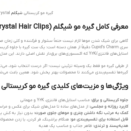
گیره مو کریستالی
شیگلم
Lovely Crystal
معرفی کامل گیره مو شیگلم (Cupid’s Charm Lovely Crystal Hair Clips)
سری Cupid’s Charm دقیقاً از همان دسته است: یک ست گیره ب
استایل‌های فانتزی/Y2K که اکسسوری‌های برق‌دار نقش اصلی دارند. این مدل‌ها معمولاً وقتی زیر نور قرار می‌گیرند، درخشش‌شان بیشتر دیده می‌شود و برای عکس و ویدیو هم خیلی فتوژنیک هستند.
از طرفی گیره مو فقط یک وسیله تزئینی نیست؛ اگر درست انتخاب شود، می‌توا
گیره‌ها تقسیم‌بندی می‌کنند تا محصولات بهتر پخش شود. همین باعث می‌شود
ویژگی‌ها و مزیت‌های کلیدی گیره مو کریستالی شیگلم rystal
جلوه کریستالی و براق:
مناسب استایل‌های فانتزی، Y2K و مهمانی
کاربرد روزانه و مجلسی:
از مدل‌های ساده تا مدل‌های شیک برای عکس و مراس
کمک به مرتب نگه داشتن چتری و موهای جلوی صورت:
بدون نیاز به کش یا
قابل استفاده برای تقسیم‌بندی مو:
هنگام براشینگ، فر کردن، یا زدن محصولات
هدیه‌پسند و ترندی:
ظاهر جذاب و مناسب پک هدیه