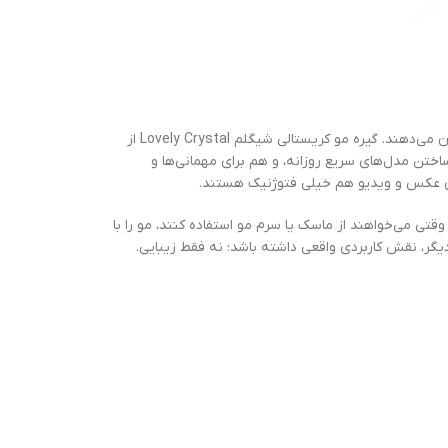
گاهی برای شیک شدن موها لازم نیست حتماً سشوار و فرکننده و کلی زمان صرف کنی؛ بعضی اکسسوری‌ها با یک حرکت ساده، استایل را چند پله جذاب‌تر نشان می‌دهند. گیره مو کریستالی شیگلم Lovely Crystal از
ای ساختن مدل‌های سریع روزانه، و هم برای مهمانی‌ها و
ی می‌خواهند از ماسک یا سرم مو استفاده کنند، مو را با
ر، نقش کاربردی واقعی داشته باشد؛ نه فقط زیبایی.