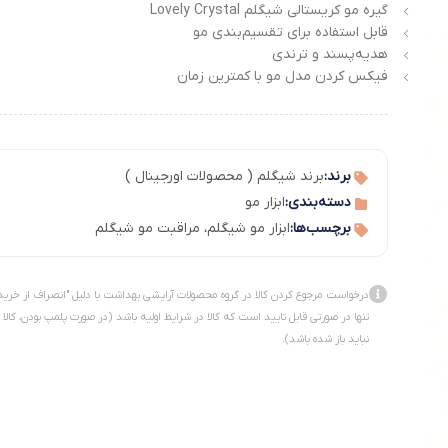
گیره مو کریستالی شیگلم Lovely Crystal
قابل استفاده برای تقسیم‌بندی مو
هدیه‌پسند و ترندی
فیکس کردن مدل مو با کمترین زمان
برند:
برند شیگلم ( محصولات اورجینال )
دسته‌بندی:
ابزار مو
برچسب‌ها:
ابزار مو شیگلم
،
مراقبت مو شیگلم
درخواست مرجوع کردن کالا در گروه محصولات آرایشی بهداشت با دلیل "انصراف از خرید
تنها در صورتی قابل تایید است که کالا در شرایط اولیه باشد (در صورت پلمپ بودن، کالا
نباید باز شده باشد).