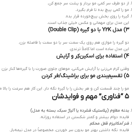
از دو طرف سر کمی مو بردار و پشت سر جمع کن.
مو را کمی پیچ بده تا فرم بگیرد.
گیره را روی بخش پیچ‌خورده قرار بده.
این مدل برای مهمانی و عکس خیلی جذاب است.
3) مدل Y2K با دو گیره (Double Clip)
دو گیره را موازی هم روی یک سمت سر یا دو سمت با فاصله بزن.
این مدل ساده است اما کاملاً ترندی.
4) استفاده برای اسکین‌کِر و آرایش
وقتی کرم می‌زنی یا آرایش می‌کنی، موهای جلوی صورت را با گیره‌ها کنار بزن 
5) تقسیم‌بندی مو برای براشینگ/فر کردن
مو را چند قسمت کن و هر بخش را با گیره نگه دار. این کار هم سرعت را بالا م
۵ “فناوری” مهم و فوایدشان
بدنه مقاوم (پلاستیک فشرده یا آلیاژ سبک، بسته به مدل)
فایده: دوام بیشتر و کمتر شکستن در استفاده روزانه.
فنر/مکانیزم قفل محکم
فایده: نگه داشتن بهتر مو بدون سر خوردن، مخصوصاً در مدل نیمه‌باز.