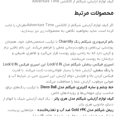
کیف لوازم آرایشی شیگلم از کالکشن Adventure Time
محصولات مرتبط
اگر کیف لوازم آرایشی شیگلم از کالکشن Adventure Timeنظرتان را جلب
کرده است، شاید بخواهید نگاهی به محصولات زیر نیز بیندازید:
بالم کرمپودری شیگلم رنگ Chantilly
با ترکیب منحصربه‌فرد خود، همزمان
پوششی بی‌نقص و رطوبت‌رسانی عمقی را فراهم می‌کند. این بالم بافتی نرم
و کرمی دارد که به راحتی روی پوست قرار می‌گیرد و ظاهری طبیعی و
درخشان به پوست می‌بخشد.
اسپری فیکس بنفش شیگلم مدل Lock’d IN:
این اسپری فیکس Lock’d IN
با رنگ بنفش
، آرایش شما را بسیار طولانی‌مدت ثابت می‌کند. با قدرت
فیکس کردن بالا و افزایش دوام آرایش، این اسپری حتی در شرایط آب و
هوایی مرطوب، آرایش شما را محافظت می‌کند.
خط چشم و سایه گلیتری شیگلم مدل Disco Ball
: با ترکیب رنگ‌های براق،
مناسب برای مهمانی‌ها و رویدادهای خاص.
کیف لوازم آرایشی شیگلم مدل هری پاتر
– یک کیف آرایشی شیک با الهام از
دنیای جادویی هری پاتر.
ریمل شیگلم مدل Gold 24K ضد آب و تغذیه‌کننده
– مژه‌هایی پرپشت،
مشکی و درخشان با این
ریمل
غنی‌شده از طلای ۲۴ عیار!