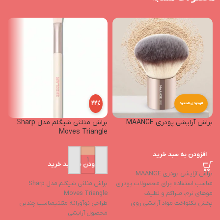
22%
موجودی محدود
براش آرایشی پودری MAANGE
براش مثلثی شیگلم مدل Sharp
ن
Moves Triangle
افزودن به سبد خرید
افزودن به سبد خرید
براش آرایشی پودری MAANGE
ن
مناسب استفاده برای محصولات پودری
براش مثلثی شیگلم مدل Sharp
چ
موهای نرم، متراکم و لطیف
Moves Triangle
ط
پخش یکنواخت مواد آرایشی روی
طراحی نوآورانه مثلثیمناسب چندین
پوست
محصول آرایشی