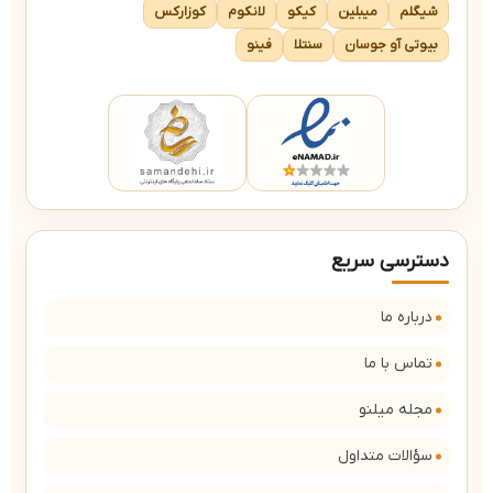
شیگلم
میبلین
کیکو
لانکوم
کوزارکس
بیوتی آو جوسان
سنتلا
فینو
دسترسی سریع
درباره ما
تماس با ما
مجله میلنو
سؤالات متداول