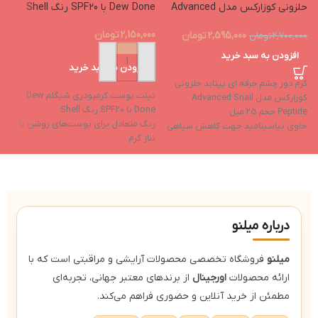
حلزونی کوزارکس مدل Advanced
Dew Done با SPF20 رنگ Shell
توک
Snail Peptide حجم 25 میل
2,150,000
تومان
0
2,595,000
تومان
2,700,000
تومان
افزودن به سبد خرید
افزودن به سبد خرید
کرم دور چشم حرفه ای پپتاید حلزونی
تینت پوست کرمپودری شیگلم Dew
کوزارکس مدل Advanced Snail
Done با SPF20 رنگ Shell
توک
Peptide حجم 25 میل
رنگ متعادل برای پوست‌های روشن با
ک
حاوی نیاسینامید جهت کاهش سیاهی
تناژ گرم
و
و پف دور چشم
بافت سبک و تنفس‌پذیر
م
بهبود دهنده و کاهش خطوط ریز اطراف
پایان درخشان (Dewy Finish)
ا
چشم
محافظت در برابر نور خورشید
پ
بافت سبک با جذب سریع بدون حس
د
سنگینی
س
دارای خواص آنتی اکسیدانی و جوانساز
درباره میلنو
میلنو
فروشگاه تخصصی محصولات آرایشی و مراقبتی است که با
ارائه محصولات
اورجینال
از برندهای معتبر جهانی، تجربه‌ای
مطمئن از خرید آنلاین و حضوری فراهم می‌کند.