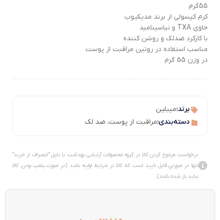
55گرم
کرم کپسولی از برند مدیکیوب
حاوی TXA و نیاسینامید
با کارکرد ضدلک و روشن کننده
مناسب استفاده در روتین مراقبت از پوست
در وزن 55 گرم
برند:
میبلین
دسته‌بندی:
مراقبت از پوست
،
ضد لک
درخواست مرجوع کردن کالا در گروه محصولات آرایشی بهداشت با دلیل "انصراف از خرید"
تنها در صورتی قابل تایید است که کالا در شرایط اولیه باشد (در صورت پلمپ بودن، کالا
نباید باز شده باشد).