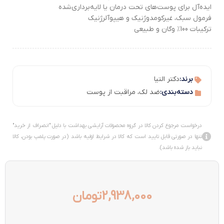
ایده‌آل برای پوست‌های تحت درمان یا لایه‌برداری‌شده
فرمول سبک، غیرکومدوژنیک و هیپوآلرژنیک
ترکیبات 100٪ وگان و طبیعی
برند:
دکتر التیا
دسته‌بندی:
ضد لک
،
مراقبت از پوست
درخواست مرجوع کردن کالا در گروه محصولات آرایشی بهداشت با دلیل "انصراف از خرید"
تنها در صورتی قابل تایید است که کالا در شرایط اولیه باشد (در صورت پلمپ بودن، کالا
نباید باز شده باشد).
2,938,000
تومان