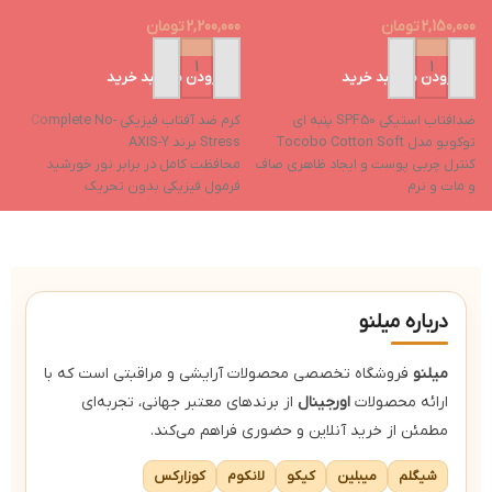
um
2,150,000
تومان
2,200,000
تومان
0
افزودن به سبد خرید
افزودن به سبد خرید
ضدافتاب استیکی SPF50 پنبه ای
کرم ضد آفتاب فیزیکی Complete No-
س
توکوبو مدل Tocobo Cotton Soft
Stress برند AXIS-Y
کنترل چربی پوست و ایجاد ظاهری صاف
محافظت کامل در برابر نور خورشید
m
و مات و نرم
فرمول فیزیکی بدون تحریک
ض
مرطوب کننده و تسکین دهنده پوست
ضد آفتاب بدون سفیدی (No White
ا
ایجاد لایه سبک و غیر چسبناک روی
Cast)
دا
پوست
فاقد الکل، عطر و پارابن
دارای فرمولی نرم و ملایم و پودری با
آ
سایز میکرو
درباره میلنو
میلنو
فروشگاه تخصصی محصولات آرایشی و مراقبتی است که با
ارائه محصولات
اورجینال
از برندهای معتبر جهانی، تجربه‌ای
مطمئن از خرید آنلاین و حضوری فراهم می‌کند.
شیگلم
میبلین
کیکو
لانکوم
کوزارکس