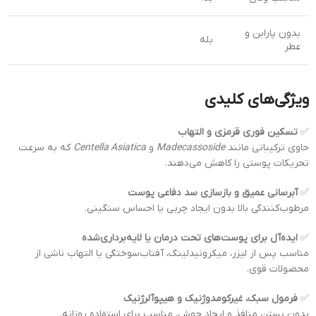
بدون پارابن و
بله
عطر
ویژگی‌های کلیدی
✅
تسکین فوری قرمزی و التهاب
حاوی ترکیباتی مانند
Madecassoside
و
Centella Asiatica
که به سرعت
تحریکات پوستی را کاهش می‌دهند.
✅
آبرسانی عمیق و بازسازی سد دفاعی پوست
مرطوب‌کنندگی بالا بدون ایجاد چربی یا احساس سنگینی.
✅
ایده‌آل برای پوست‌های تحت درمان یا لایه‌برداری‌شده
مناسب پس از لیزر، میکرونیدلینگ، آفتاب‌سوختگی یا التهاب ناشی از
محصولات قوی.
✅
فرمول سبک، غیرکومدوژنیک و هیپوآلرژنیک
بدون بستن منافذ و ایجاد جوش، مناسب برای استفاده روزانه.