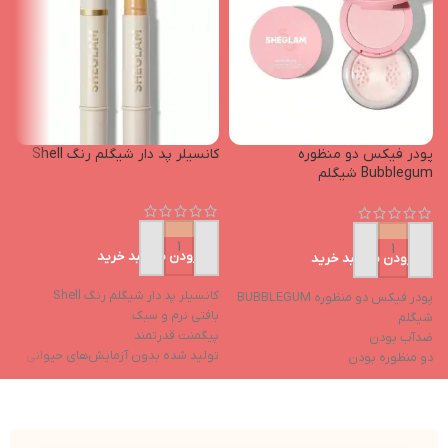
پودر فیکس دو منظوره
کانسیلر پد دار شیگلم رنگ Shell
پ
Bubblegum شیگلم
o
افزودن به سبد خرید
افزودن به سبد خرید
پن
کانسیلر پد دار شیگلم رنگ Shell
پودر فیکس دو منظوره BUBBLEGUM
ح
بافتی نرم و سبک
شیگلم
ج
پیگمنت قدرتمند
ضدآب بودن
ک
تولید شده بدون آزمایش‌های حیوانی
دو منظوره بودن
ا
خواص مرطوب‌کننده
ترکیبات مرطوب‌کننده
ج
فاقد ایجاد چسبندگی بعد از استفاده
کاهش تیرگی دور چشم
د
ک