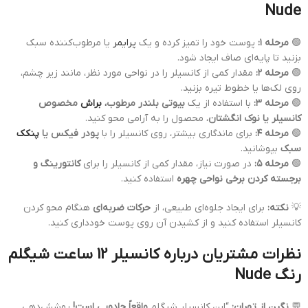
Nude
🟢
مرحله ۱:
پوست خود را تمیز کرده و یک
پرایمر
یا مرطوب‌کننده سبک
بزنید تا پایه‌ای صاف ایجاد شود.
🟢
مرحله ۲:
مقدار کمی از کانسیلر را در نواحی مورد نظر، مانند زیر چشم،
روی لک‌ها یا خطوط تیره بزنید.
🟢
مرحله ۳:
با استفاده از یک
بیوتی بلندر مرطوب،
براش
مخصوص
کانسیلر یا نوک انگشتان
، محصول را به آرامی محو کنید.
🟢
مرحله ۴:
برای ماندگاری بیشتر، روی کانسیلر را با
پودر فیکس یا
پنکک
سبک
بپوشانید.
🟢
مرحله ۵:
در صورت نیاز، مقدار کمی از کانسیلر را برای
کانتورینگ و
برجسته کردن برخی نواحی چهره
استفاده کنید.
💡
نکته:
برای ایجاد جلوه‌ای طبیعی، از
حرکات ضربه‌ای
هنگام محو کردن
کانسیلر استفاده کنید و از کشیدن آن روی پوست خودداری کنید.
نظرات مشتریان درباره کانسیلر 12 ساعت شیگلم
رنگ Nude
💬
نگین از تهران:
“این کانسیلر شیگلم
واقعاً جادویی است!
پوشش‌دهی