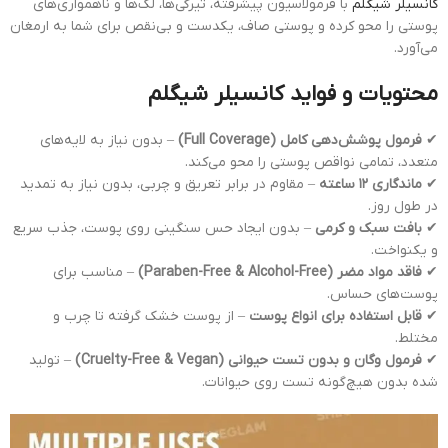
کانسیلر شیگلم
با فرمولاسیون پیشرفته، تیرگی‌ها، لک‌ها و ناهمواری‌های
پوستی را محو کرده و پوستی صاف، یکدست و بی‌نقص برای شما به ارمغان
می‌آورد.
محتویات و فواید کانسیلر شیگلم
✔
فرمول پوشش‌دهی کامل (Full Coverage)
– بدون نیاز به لایه‌های
متعدد، تمامی نواقص پوستی را محو می‌کند.
✔
ماندگاری ۱۲ ساعته
– مقاوم در برابر تعریق و چربی، بدون نیاز به تمدید
در طول روز.
✔
بافت سبک و کرمی
– بدون ایجاد حس سنگینی روی پوست، جذب سریع
و یکنواخت.
✔
فاقد مواد مضر (Paraben-Free & Alcohol-Free)
– مناسب برای
پوست‌های حساس.
✔
قابل استفاده برای انواع پوست
– از پوست خشک گرفته تا چرب و
مختلط.
✔
فرمول وگان و بدون تست حیوانی (Cruelty-Free & Vegan)
– تولید
شده بدون هیچ‌گونه تست روی حیوانات.