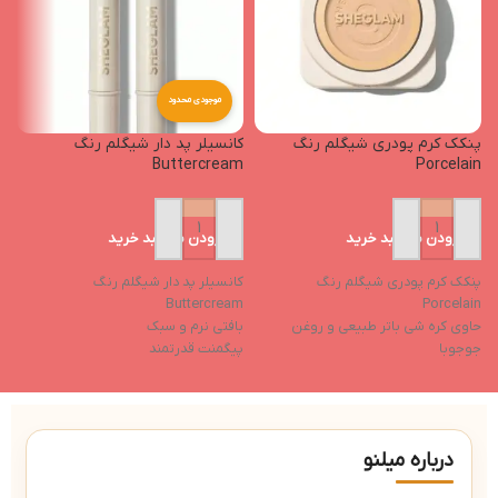
موجودی محدود
پنکک کرم پودری شیگلم رنگ
کانسیلر پد دار شیگلم رنگ
e
Buttercream
Porcelain
افزودن به سبد خرید
افزودن به سبد خرید
پنکک کرم پودری شیگلم رنگ
کانسیلر پد دار شیگلم رنگ
رژ
Buttercream
Porcelain
م
حاوی کره شی باتر طبیعی و روغن
بافتی نرم و سبک
پ
جوجوبا
پیگمنت قدرتمند
م
کنترل کننده چربی پوست
تولید شده بدون آزمایش‌های حیوانی
ن
ایجاد رطوبت پوست و حفظ آن
خواص مرطوب‌کننده
جلوگیری از ایجاد جوش
فاقد ایجاد چسبندگی بعد از استفاده
دارای جلوه ای مات و بافتی مخملی
درباره میلنو
کاور بسیار بالا (فول کاور)