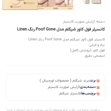
دسته:
آرایش صورت
,
کانسیلر
کانسیلر فول کاور شیگلم مدل Poof Gone رنگ Linen
کانسیلر فول کاور شیگلم مدل Poof Gone رنگ Linen
نرم و کرمی
فول کاور (پوشش کامل)
اسفنجی دقیق
برند:
برند شیگلم ( محصولات اورجینال )
دسته‌بندی:
آرایش صورت
،
کانسیلر
برچسب‌ها:
کانسیلر شیگلم
درخواست مرجوع کردن کالا در گروه محصولات آرایشی بهداشت با دلیل "انصراف از خرید"