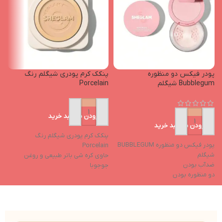
پودر فیکس دو منظوره
پنکک کرم پودری شیگلم رنگ
ت
Bubblegum شیگلم
Porcelain
رن
افزودن به سبد خرید
افزودن به سبد خرید
پنکک کرم پودری شیگلم رنگ
پودر فیکس دو منظوره BUBBLEGUM
ت
Porcelain
شیگلم
e
حاوی کره شی باتر طبیعی و روغن
ضدآب بودن
م
جوجوبا
دو منظوره بودن
پ
کنترل کننده چربی پوست
ترکیبات مرطوب‌کننده
غ
ایجاد رطوبت پوست و حفظ آن
کاهش تیرگی دور چشم
س
جلوگیری از ایجاد جوش
ب
دارای جلوه ای مات و بافتی مخملی
ض
کاور بسیار بالا (فول کاور)