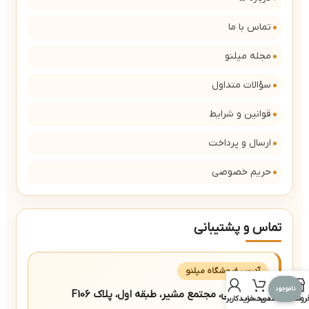
تماس با ما
مجله میلنو
سؤالات متداول
قوانین و شرایط
ارسال و پرداخت
حریم خصوصی
تماس و پشتیبانی
آدرس فروشگاه میلنو
ناموجود
مشیر شرقی، مجتمع مشیر، طبقه اول، پلاک F106
روشگاه
علاقه مندی
سبد خرید
حساب کاربری من