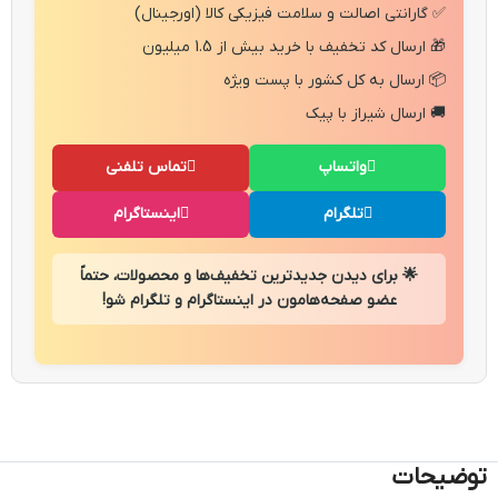
✅ گارانتی اصالت و سلامت فیزیکی کالا (اورجینال)
🎁 ارسال کد تخفیف با خرید بیش از 1.5 میلیون
📦 ارسال به کل کشور با پست ویژه
🚚 ارسال شیراز با پیک
واتساپ
تماس تلفنی
تلگرام
اینستاگرام
🌟 برای دیدن جدیدترین تخفیف‌ها و محصولات، حتماً
عضو صفحه‌هامون در اینستاگرام و تلگرام شو!
توضیحات