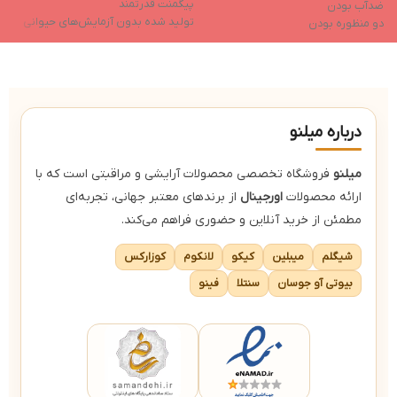
پیگمنت قدرتمند
ت
ضدآب بودن
تولید شده بدون آزمایش‌های حیوانی
آ
دو منظوره بودن
خواص مرطوب‌کننده
ب
ترکیبات مرطوب‌کننده
فاقد ایجاد چسبندگی بعد از استفاده
کاهش تیرگی دور چشم
درباره میلنو
میلنو
فروشگاه تخصصی محصولات آرایشی و مراقبتی است که با
ارائه محصولات
اورجینال
از برندهای معتبر جهانی، تجربه‌ای
مطمئن از خرید آنلاین و حضوری فراهم می‌کند.
شیگلم
میبلین
کیکو
لانکوم
کوزارکس
بیوتی آو جوسان
سنتلا
فینو