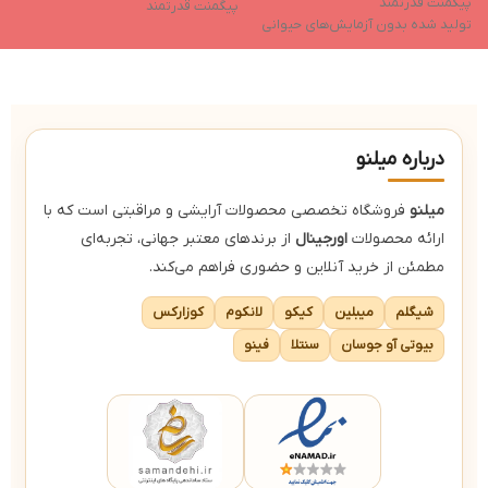
پیگمنت قدرتمند
م
پیگمنت قدرتمند
تولید شده بدون آزمایش‌های حیوانی
پ
تولید شده بدون آزمایش‌های حیوانی
خواص مرطوب‌کننده
غ
خواص مرطوب‌کننده
فاقد ایجاد چسبندگی بعد از استفاده
س
فاقد ایجاد چسبندگی بعد از استفاده
ب
ض
درباره میلنو
میلنو
فروشگاه تخصصی محصولات آرایشی و مراقبتی است که با
ارائه محصولات
اورجینال
از برندهای معتبر جهانی، تجربه‌ای
مطمئن از خرید آنلاین و حضوری فراهم می‌کند.
شیگلم
میبلین
کیکو
لانکوم
کوزارکس
بیوتی آو جوسان
سنتلا
فینو