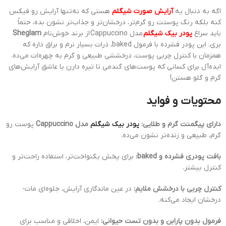
اگه به دنبال یه
آرایش صورت شیگلم
هستی که نه‌تنها آرایش رو فیکس
کنه بلکه رنگ پوستت رو گرم‌تر، درخشان‌تر و جذاب‌تر نشون بده، حتماً
باید سراغ
پودر بیک شیگلم
مدل Cappuccino از برند خوش‌نام
Sheglam
بری. این پودر فشرده با فرمول baked، ذرات بسیار نرم و براق داره که
همزمان با کنترل چربی پوست، درخششی طبیعی و گرم به چهره‌ات می‌ده.
ایده‌آل برای کسانی که پوست‌های گندمی تا تیره دارن یا عاشق آرایش‌های
گرم و گلو هستن!
محتویات و فواید
دارای پیگمنت گرم و طلایی:
پودر بیک شیگلم
مدل Cappuccino
پوست رو
گرم، طبیعی و زنده‌تر نشون می‌ده.
بافت پودری فشرده و baked:
برای پخش یکنواخت‌تر، استفاده راحت‌تر و
کنترل بیشتر.
کنترل چربی با درخشش ملایم:
در عین ماندگاری آرایش، جلوه‌ای مات-
درخشان ایجاد می‌کنه.
فرمول بدون پارابن و بدون تست حیوانی:
ایمن، اخلاقی و مناسب برای