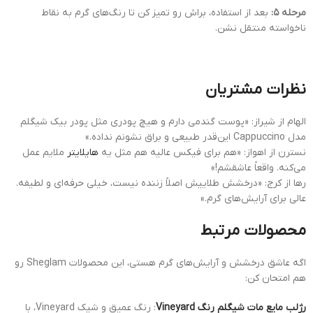
مرحله ۵:
بعد از استفاده، براش رو تمیز کن تا رنگ‌های گرم به نقاط
ناخواسته منتقل نشن.
نظرات مشتریان
الهام از شیراز: «پوست گندمی دارم و هیچ پودری مثل پودر بیک شیگلم
مدل Cappuccino این‌قدر طبیعی و براق نشونم نداده.»
نسترن از اهواز: «هم برای فیکس عالیه هم مثل یه
هایلایتر
ملایم عمل
می‌کنه. واقعاً عاشقشم!»
رها از کرج: «درخشش طلاییش اصلاً زننده نیست، خیلی حرفه‌ای و لطیفه.
عالی برای آرایش‌های گرم.»
محصولات مرتبط
اگه عاشق درخشش و آرایش‌های گرم هستی، این محصولات Sheglam رو
هم امتحان کن:
رژلب مایع مات شیگلم رنگ Vineyard
: رنگ عمیق و شیک Vineyard، با