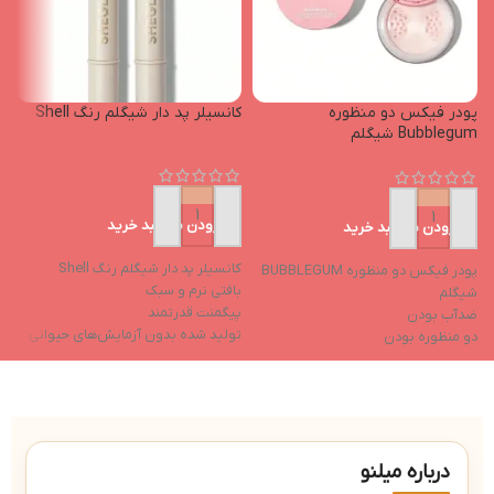
پودر فیکس دو منظوره
کانسیلر پد دار شیگلم رنگ Shell
ک
Bubblegum شیگلم
m
افزودن به سبد خرید
افزودن به سبد خرید
ک
کانسیلر پد دار شیگلم رنگ Shell
پودر فیکس دو منظوره BUBBLEGUM
m
بافتی نرم و سبک
شیگلم
ب
پیگمنت قدرتمند
ضدآب بودن
پ
تولید شده بدون آزمایش‌های حیوانی
دو منظوره بودن
ت
خواص مرطوب‌کننده
ترکیبات مرطوب‌کننده
خ
فاقد ایجاد چسبندگی بعد از استفاده
کاهش تیرگی دور چشم
ف
درباره میلنو