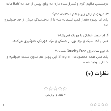
درخششی ملایم، گرم و کنترل‌شده داره؛ نه براق بیش از حد، نه کاملاً مات.
3. می‌تونم ازش زیر چشم استفاده کنم؟
بله، اما بهتره مقدار کمی استفاده شه تا از درخشندگی بیش از حد جلوگیری
شه.
4. آیا باعث خشکی یا چروک نمی‌شه؟
خیر، بافت سبک و نرم اون از خشکی و ترک خوردگی جلوگیری می‌کنه.
5. این محصول Cruelty-Free هست؟
بله، مثل همه محصولات Sheglam، این پودر هم بدون تست حیوانیه و
اخلاقی تولید شده.
نظرات (0)
0 نقد و بررسی
0