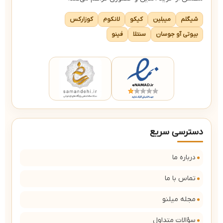
شیگلم
میبلین
کیکو
لانکوم
کوزارکس
بیوتی آو جوسان
سنتلا
فینو
دسترسی سریع
درباره ما
تماس با ما
مجله میلنو
سؤالات متداول