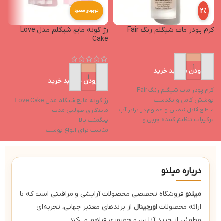
2%
موجودی محدود
کرم پودر مات شیگلم رنگ Fair
رژ گونه مایع شیگلم مدل Love
ت
Cake
رن
افزودن به سبد خرید
افزودن به سبد خرید
کرم پودر مات شیگلم رنگ Fair
پوشش کامل و یکدست
رژ گونه مایع شیگلم مدل Love Cake
ت
سطح قابل تنفس و مقاوم در برابر آب
ماندگاری طولانی مدت
l
ترکیبات تنظیم کننده چربی و
پیگمنت بالا
م
آنتی‌اکسیدان
مناسب برای انواع پوست
پ
بدون عطر و مواد حساسیت‌زا
نوک اسفنجی
غ
س
ب
درباره میلنو
ض
میلنو
فروشگاه تخصصی محصولات آرایشی و مراقبتی است که با
ارائه محصولات
اورجینال
از برندهای معتبر جهانی، تجربه‌ای
مطمئن از خرید آنلاین و حضوری فراهم می‌کند.