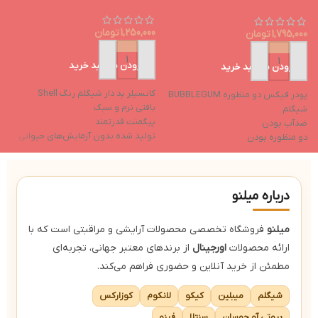
1,250,000
تومان
1,795,000
تومان
0
افزودن به سبد خرید
افزودن به سبد خرید
کانسیلر پد دار شیگلم رنگ Shell
پودر فیکس دو منظوره BUBBLEGUM
رژ
بافتی نرم و سبک
شیگلم
م
پیگمنت قدرتمند
ضدآب بودن
پ
تولید شده بدون آزمایش‌های حیوانی
دو منظوره بودن
م
خواص مرطوب‌کننده
ترکیبات مرطوب‌کننده
ن
فاقد ایجاد چسبندگی بعد از استفاده
کاهش تیرگی دور چشم
درباره میلنو
میلنو
فروشگاه تخصصی محصولات آرایشی و مراقبتی است که با
ارائه محصولات
اورجینال
از برندهای معتبر جهانی، تجربه‌ای
مطمئن از خرید آنلاین و حضوری فراهم می‌کند.
شیگلم
میبلین
کیکو
لانکوم
کوزارکس
بیوتی آو جوسان
سنتلا
فینو