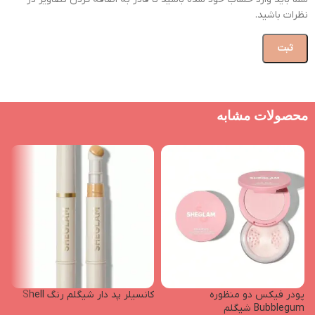
نظرات باشید.
محصولات مشابه
پودر فیکس دو منظوره
کانسیلر پد دار شیگلم رنگ Shell
Bubblegum شیگلم
e