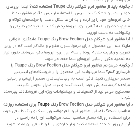
می‌توانید از آن استفاده کنید.
چگونه باید از هاشور ابرو شیگلم رنگ Taupe استفاده کنم؟
ابتدا ابروهای
خود را تمیز و خشک کنید. سپس با استفاده از برس دقیق هاشور، نقاط
خالی ابروهای خود را پر کرده و به آن‌ها شکل دهید. با حرکت‌های کوتاه و
ملایم، محصول را به آرامی روی ابروها پخش کنید تا نتیجه‌ای طبیعی و
یکنواخت به دست آورید.
آیا هاشور ابرو شیگلم مدل Brow Fection رنگ Taupe ماندگاری طولانی
دارد؟
بله، این محصول دارای فرمولاسیون مقاوم و ماندگار است که در برابر
تعریق و رطوبت مقاوم بوده و تمام روز روی ابروها باقی می‌ماند. بدون نیاز
به تمدید مکرر، زیبایی ابروهای شما حفظ می‌شود.
چگونه می‌توانم هاشور ابرو شیگلم مدل Brow Fection رنگ Taupe را
خریداری کنم؟
شما می‌توانید این محصول را از فروشگاه‌های اینترنتی
معتبر خریداری کنید. کافی است به وب‌سایت‌های معتبر آرایشی و زیبایی
مراجعه کرده، سفارش خود را ثبت کنید و درب منزل تحویل بگیرید.
همچنین می‌توانید از تخفیف‌ها و پیشنهادات ویژه این فروشگاه‌ها بهره‌مند
شوید.
آیا هاشور ابرو شیگلم مدل Brow Fection رنگ
Taupe
برای استفاده روزانه
مناسب است؟
بله، این هاشور ابرو با فرمولاسیون سبک و رنگ طبیعی خود،
برای استفاده روزانه بسیار مناسب است. می‌توانید آن را به راحتی در
آرایش روزانه خود استفاده کنید و از جلوه‌ای زیبا و طبیعی بهره‌مند شوید