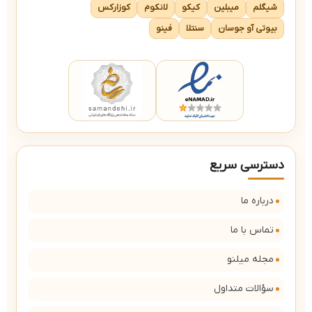
شیگلم
میبلین
کیکو
لانکوم
کوزارکس
بیوتی آو جوسان
سنتلا
فینو
دسترسی سریع
درباره ما
تماس با ما
مجله میلنو
سؤالات متداول