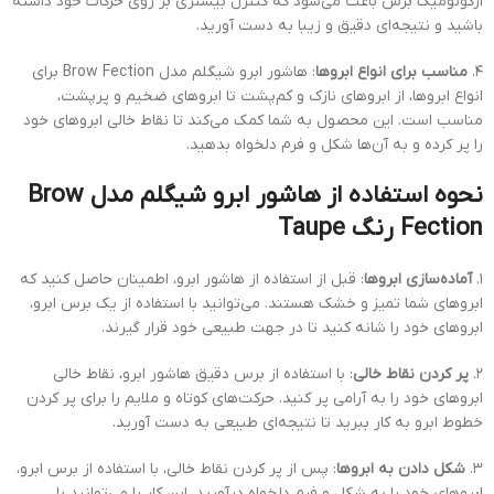
ارگونومیک برس باعث می‌شود که کنترل بیشتری بر روی حرکات خود داشته
باشید و نتیجه‌ای دقیق و زیبا به دست آورید.
۴.
مناسب برای انواع ابروها
: هاشور ابرو شیگلم مدل Brow Fection برای
انواع ابروها، از ابروهای نازک و کم‌پشت تا ابروهای ضخیم و پرپشت،
مناسب است. این محصول به شما کمک می‌کند تا نقاط خالی ابروهای خود
را پر کرده و به آن‌ها شکل و فرم دلخواه بدهید.
نحوه استفاده از هاشور ابرو شیگلم مدل Brow
Fection رنگ Taupe
۱.
آماده‌سازی ابروها
: قبل از استفاده از هاشور ابرو، اطمینان حاصل کنید که
ابروهای شما تمیز و خشک هستند. می‌توانید با استفاده از یک برس ابرو،
ابروهای خود را شانه کنید تا در جهت طبیعی خود قرار گیرند.
۲.
پر کردن نقاط خالی
: با استفاده از برس دقیق هاشور ابرو، نقاط خالی
ابروهای خود را به آرامی پر کنید. حرکت‌های کوتاه و ملایم را برای پر کردن
خطوط ابرو به کار ببرید تا نتیجه‌ای طبیعی به دست آورید.
۳.
شکل دادن به ابروها
: پس از پر کردن نقاط خالی، با استفاده از برس ابرو،
ابروهای خود را به شکل و فرم دلخواه درآورید. این کار را می‌توانید با