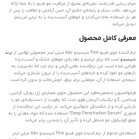
سرم زیبایی قدرتمند، تجربه‌ای عمیق از مراقبت مو فینو را به شما ارائه
می‌دهد. بافت سبک و رایحه‌ی ملایم آن، حس آرامش و لطافت را پس از
هر بار استفاده به‌جا می‌گذارد و موهای آسیب‌دیده را به نرمی ابریشم
تبدیل می‌کند.
معرفی کامل محصول
نرم کننده موی فینو Fino شیسیدو 550 میلی لیتر محصولی لوکس از
برند
شیسیدو
است که برای ترمیم و تغذیه‌ی موهای خشک و آسیب‌دیده
طراحی شده است. این نرم‌کننده بافتی کرمی و نرم دارد که به‌سرعت به
تارهای مو نفوذ کرده و لایه‌های آسیب‌دیده را از درون بازسازی می‌کند.
نتیجه‌ی استفاده از آن، موهایی نرم، براق، خوش‌حالت و بدون گره است.
فرمولاسیون منحصربه‌فرد این محصول حاوی عصاره‌ی ژل رویال، کراتین،
ویتامین E و ترکیبات آبرسان قوی است که رطوبت از دست‌رفته‌ی مو را
بازیابی کرده و از شکستگی جلوگیری می‌کند. در ترکیب این نرم‌کننده از
فناوری “Deep Penetration Serum” استفاده شده که مواد مغذی را به
عمق کوتیکول مو منتقل کرده و تأثیر آن را چندین برابر می‌کند.
استفاده‌ی مداوم از نرم کننده موی فینو Fino شیسیدو 550 میلی لیتر