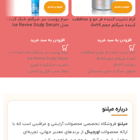
موجودی محدود
موجودی محدود
کرم تثبیت کننده فر مو و محافظت
سرم پوست سر شیگلم خنک کننده
ژ
کننده شیگلم حجم 50ml
مدل Ice Revive Sculp Serum
افزودن به سبد خرید
افزودن به سبد خرید
ژل
کرم تثبیت کننده فر مو و محافظت
سرم پوست سر شیگلم خنک کننده مدل
ا
کننده شیگلم حجم 50ml
Ice Revive Sculp Serum
ق
دوکاره (2-in-1)
خاصیت خنک‌کننده فوری
و
فرمول سبک و بدون چسبندگی
ایجاد حس تازگی و آرامش
ف
کاهش وزشدگی و زبری
بهبود گردش خون
تقویت ریشه موها
درباره میلنو
میلنو
فروشگاه تخصصی محصولات آرایشی و مراقبتی است که با
ارائه محصولات
اورجینال
از برندهای معتبر جهانی، تجربه‌ای