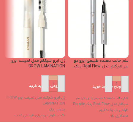
قلم حالت دهنده طبیعی ابرو دو
ژل ابرو شیگلم مدل لمینت ابرو
م
سر شیگلم مدل Real Flow رنگ
BROW LAMINATION
e
Blonde
افزودن به سبد خرید
افزودن به سبد خرید
ژل ابرو شیگلم مدل لمینت ابرو BROW
ما
قلم حالت دهنده طبیعی ابرو دو سر
LAMINATION
پ
شیگلم مدل Real Flow رنگ Blonde
بدون رنگ
ب
طراحی با نوک دقیق
تثبیت فرم ابرو برای طولانی مدت
م
ماندگاری بالا
فرم دهنده، نگهدارنده، ضد آب
ج
بافت سبک
بدون برجای گذاشتن سفیدی
مناسب برای فرم‌دهی