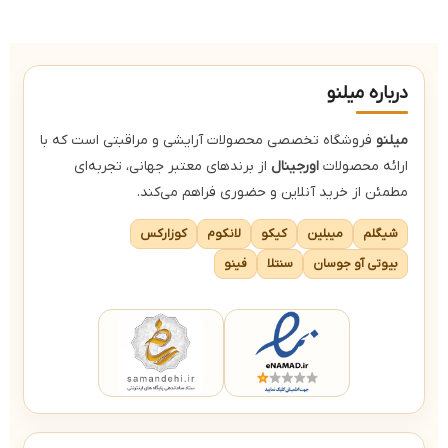
ب
لمس ابرو
بدون گلوتن، وگان، فاقد تست حیوانی
درباره میلنو
میلنو
فروشگاه تخصصی محصولات آرایشی و مراقبتی است که با
ارائه محصولات
اورجینال
از برندهای معتبر جهانی، تجربه‌ای
مطمئن از خرید آنلاین و حضوری فراهم می‌کند.
شیگلم
میبلین
کیکو
لانکوم
کوزارکس
بیوتی آو جوسان
سنتلا
فینو