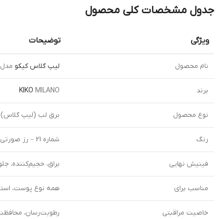
جدول مشخصات کلی محصول
ویژگی
توضیحات
نام محصول
لیپ گلاس کیکو
مدل 3D Hydra شماره 21 n Rose
برند
MILANO
KIKO
نوع محصول
برق لب (لیپ گلاس) ب
رنگ
شماره 21 – رز صورتی براق و ملایم (Natural Pink Sheen)
فینیش نهایی
براق، حجیم‌کننده، جلوه 
مناسب برای
همه نوع پوست، استفاد
خاصیت مراقبتی
رطوبت‌رسان، محافظت 