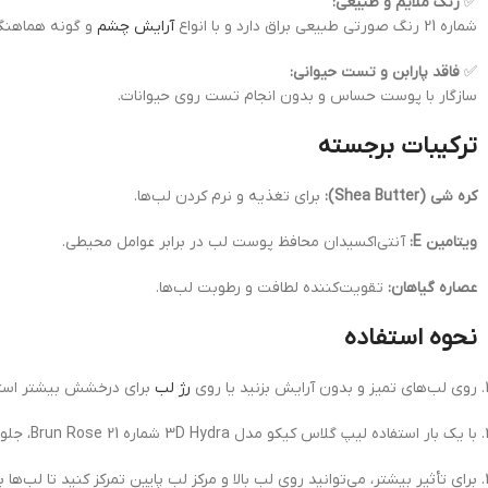
✅
رنگ ملایم و طبیعی:
شماره 21 رنگ صورتی طبیعی براق دارد و با انواع
آرایش چشم
و گونه هماهنگ
✅
فاقد پارابن و تست حیوانی:
سازگار با پوست حساس و بدون انجام تست روی حیوانات.
ترکیبات برجسته
کره شی (Shea Butter):
برای تغذیه و نرم کردن لب‌ها.
ویتامین E:
آنتی‌اکسیدان محافظ پوست لب در برابر عوامل محیطی.
عصاره گیاهان:
تقویت‌کننده لطافت و رطوبت لب‌ها.
نحوه استفاده
روی لب‌های تمیز و بدون آرایش بزنید یا روی
رژ لب
برای درخشش بیشتر استف
با یک بار استفاده لیپ گلاس کیکو مدل 3D Hydra شماره 21 Brun Rose، جلوه‌ای براق و سبک خواهید داشت.
برای تأثیر بیشتر، می‌توانید روی لب بالا و مرکز لب پایین تمرکز کنید تا لب‌ها