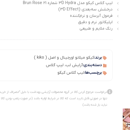
لیپ گلاس کیکو مدل 3D Hydra شماره 21 Brun Rose
درخشش سه‌بعدی (3D Effect)
فرمول آبرسان و نرم‌کننده
اپلیکاتور نرم و دقیق
رنگ ملایم و طبیعی
برند:
کیکو میلانو اورجینال و اصل ( kiko )
دسته‌بندی:
آرایش لب
،
لیپ گلاس
برچسب‌ها:
لیپ گلاس کیکو
درخواست مرجوع کردن کالا در گروه محصولات آرایشی بهداشت با دلیل "انصراف از خرید
تنها در صورتی قابل تایید است که کالا در شرایط اولیه باشد (در صورت پلمپ بودن، کالا
نباید باز شده باشد).