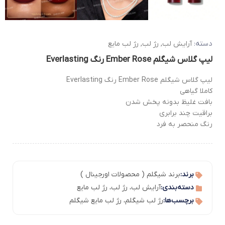
دسته:
آرایش لب
,
رژ لب
,
رژ لب مایع
لیپ گلاس شیگلم Ember Rose رنگ Everlasting
لیپ گلاس شیگلم Ember Rose رنگ Everlasting
کاملا گیاهی
بافت غلیظ بدونه پخش شدن
براقیت چند برابری
رنگ منحصر به فرد
برند:
برند شیگلم ( محصولات اورجینال )
دسته‌بندی:
آرایش لب
،
رژ لب
،
رژ لب مایع
برچسب‌ها:
رژ لب شیگلم
،
رژ لب مایع شیگلم