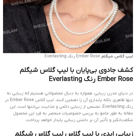
لیپ گلاس
شیگلم
Ember Rose رنگ Everlasting
کشف جادوی بی‌پایان با لیپ گلاس شیگلم
Ember Rose رنگ Everlasting
در دنیای مدرن زیبایی، همواره به دنبال محصولاتی هستیم که زیبایی نه
تنها ظاهری بلکه پایداری آن را تضمین کنند. لیپ گلاس Ember Rose در
رنگ Everlasting، تجسمی از زیبایی دائمی و جذابیت بی‌انتها است. این
مقاله به طور جامع به بررسی خصوصیات منحصر به فرد این محصول
شگفت‌انگیز و تأثیر آن بر داشتن زیبایی پایدار خواهد پرداخت.
زیبایی ابدی با لیپ گلاس لیپ گلاس شیگلم