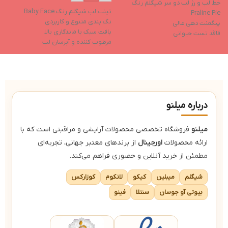
خط لب و رژ لب دو سر شیگلم رنگ
تینت لب شیگلم رنگ Baby Face
لی
Praline Pie
نگ بندی متنوع و کاربردی
ر
پیگمنت دهی عالی
بافت سبک با ماندگاری بالا
آ
فاقد تست حیوانی
مرطوب کننده و آبرسان لب
ا
رنگدانه‌های قوی
جلوه نهایی براق
ح
عدم چسبندگی و ماسیدگی
دارای رنگدانه های غنی
ا
قابلیت بازیافت
حا
درباره میلنو
میلنو
فروشگاه تخصصی محصولات آرایشی و مراقبتی است که با
ارائه محصولات
اورجینال
از برندهای معتبر جهانی، تجربه‌ای
مطمئن از خرید آنلاین و حضوری فراهم می‌کند.
شیگلم
میبلین
کیکو
لانکوم
کوزارکس
بیوتی آو جوسان
سنتلا
فینو