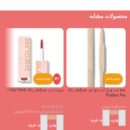
محصولات مشابه
14%
موجودی محدود
موجودی محدود
خط لب و رژ لب دو سر شیگلم رنگ
تینت لب شیگلم رنگ Baby Face
n
Praline Pie
1,050,000
تومان
1,288,000
تومان
1,500,000
تومان
0
افزودن به سبد خرید
افزودن به سبد خرید