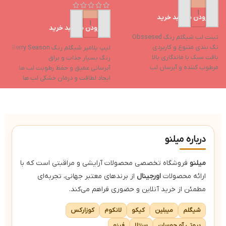
افزودن به سبد خرید
افزودن به سبد خرید
تینت لب شیگلم رنگ Obssesed
لیپ
نگ بندی متنوع و کاربردی
لیپ پلامپر شیگلم رنگ Berry Season
ح
بافت سبک با ماندگاری بالا
رنگ بسیار جذاب و براق
د
مرطوب کننده و آبرسان لب
آبرسانی عمیق و حفظ رطوبت لب ها
ح
جلوه نهایی براق
ایجاد لطافت و درمان خشکی لب ها
ا
دارای رنگدانه های غنی
حاوی روغن نارگیل و روغن هسته
حا
انگور
ر
حاوی ویتامین e و ویتامین f
درباره میلنو
میلنو
فروشگاه تخصصی محصولات آرایشی و مراقبتی است که با
ارائه محصولات
اورجینال
از برندهای معتبر جهانی، تجربه‌ای
مطمئن از خرید آنلاین و حضوری فراهم می‌کند.
شیگلم
میبلین
کیکو
لانکوم
کوزارکس
بیوتی آو جوسان
سنتلا
فینو