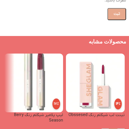
نظرات باشید.
محصولات مشابه
17%
14%
تینت لب شیگلم رنگ Obssesed
لیپ پلامپر شیگلم رنگ Berry
لیپ
Season