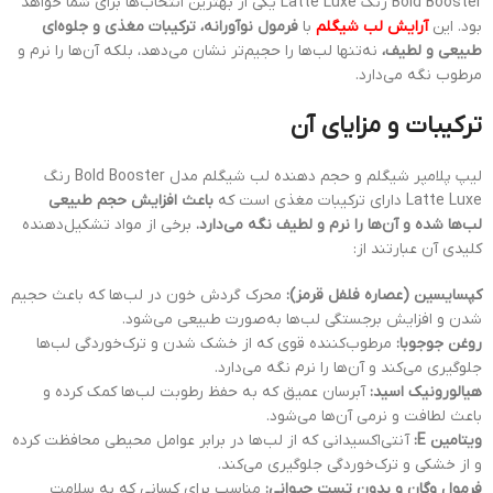
Bold Booster رنگ Latte Luxe یکی از بهترین انتخاب‌ها برای شما خواهد
بود. این
آرایش لب شیگلم
با
فرمول نوآورانه، ترکیبات مغذی و جلوه‌ای
طبیعی و لطیف،
نه‌تنها لب‌ها را حجیم‌تر نشان می‌دهد، بلکه آن‌ها را نرم و
مرطوب نگه می‌دارد.
ترکیبات و مزایای آن
لیپ پلامپر شیگلم و حجم دهنده لب شیگلم مدل Bold Booster رنگ
Latte Luxe دارای ترکیبات مغذی است که
باعث افزایش حجم طبیعی
لب‌ها شده و آن‌ها را نرم و لطیف نگه می‌دارد.
برخی از مواد تشکیل‌دهنده
کلیدی آن عبارتند از:
کپسایسین (عصاره فلفل قرمز):
محرک گردش خون در لب‌ها که باعث حجیم
شدن و افزایش برجستگی لب‌ها به‌صورت طبیعی می‌شود.
روغن جوجوبا:
مرطوب‌کننده قوی که از خشک شدن و ترک‌خوردگی لب‌ها
جلوگیری می‌کند و آن‌ها را نرم نگه می‌دارد.
هیالورونیک اسید:
آبرسان عمیق که به حفظ رطوبت لب‌ها کمک کرده و
باعث لطافت و نرمی آن‌ها می‌شود.
ویتامین E:
آنتی‌اکسیدانی که از لب‌ها در برابر عوامل محیطی محافظت کرده
و از خشکی و ترک‌خوردگی جلوگیری می‌کند.
فرمول وگان و بدون تست حیوانی:
مناسب برای کسانی که به سلامت