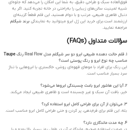
فوق‌العاده سبک و طراحی دقیق، به شما این امکان را می‌دهد که جلوه‌ای
شبیه لمینیت سالن‌های زیبایی را به‌راحتی در خانه تجربه کنید. اگر به
دنبال ظاهری طبیعی، مرتب و با دوام هستید، این قلم قطعاً گزینه‌ای
ارزشمند است.برای خرید این ژل ابرو میتوانید به نمایندگی
برند شیگلم
مراجعه نمایید.
سؤالات متداول (FAQs)
۱. قلم حالت دهنده طبیعی ابرو دو سر شیگلم مدل Real Flow رنگ
Taupe
مناسب چه نوع ابرو و رنگ پوستی است؟
این رنگ برای افراد با موهای قهوه‌ای روشن، خاکستری یا ابروهایی با تناژ
سرد بسیار مناسب است.
۲. آیا این هاشور ابرو باعث چسبندگی ابروها می‌شود؟
خیر، بافت آن سبک و غیر چسبنده است و ظاهری طبیعی ایجاد می‌کند.
۳. می‌توان از آن برای طراحی کامل ابرو استفاده کرد؟
بله، این قلم برای فرم‌دهی، پر کردن و حتی طراحی کامل ابرو مناسب است.
۴. چه مدت ماندگاری دارد؟
در صورت استفاده صحیح، ماندگاری آن در طول روز بسیار بالا بوده و با