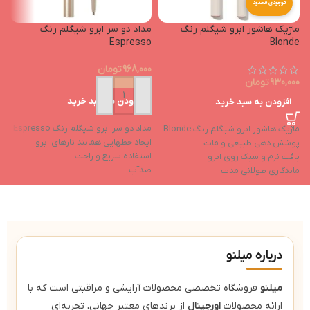
موجودی محدود
ماژیک هاشور ابرو شیگلم رنگ
مداد دو سر ابرو شیگلم رنگ
Espresso
Blonde
968,000
تومان
930,000
تومان
افزودن به سبد خرید
افزودن به سبد خرید
مداد دو سر ابرو شیگلم رنگ Espresso
ماژیک هاشور ابرو شیگلم رنگ Blonde
ایجاد خطهایی همانند تارهای ابرو
پوشش دهی طبیعی و مات
استفاده سریع و راحت
بافت نرم و سبک روی ابرو
ضدآب
ماندگاری طولانی مدت
ضدعرق
آبرسان و مرطوب‌کننده
بدون تست حیوانی
جلوگیری از ایجاد خشکی و آسیب به ابرو
ماندگاری و پیگمنت بالا
درباره میلنو
میلنو
فروشگاه تخصصی محصولات آرایشی و مراقبتی است که با
ارائه محصولات
اورجینال
از برندهای معتبر جهانی، تجربه‌ای