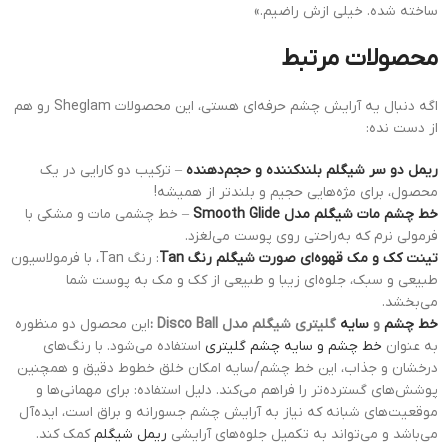
ساخته شده. خیلی ازش راضیم.»
محصولات مرتبط
اگه دنبال یه آرایش چشم حرفه‌ای هستی، این محصولات Sheglam رو هم
از دست نده:
ریمل دو سر شیگلم بلندکننده و حجم‌دهنده
– ترکیب دو کارایی در یک
محصول، برای مژه‌هایی حجیم و بلندتر از همیشه!
خط چشم مات شیگلم مدل Smooth Glide
– خط چشمی مات و مشکی با
فرمولی نرم که به‌راحتی روی پوست می‌لغزد.
تینت کک و مک قهوه‌ای صورت شیگلم رنگ Tan
: رنگ Tan، با فرمولاسیون
طبیعی و سبک، جلوه‌ای زیبا و طبیعی از کک و مک به پوست شما
می‌بخشد.
خط چشم
و
سایه
گلیتری شیگلم مدل Disco Ball :
این محصول دو منظوره
به عنوان
خط چشم و سایه چشم گلیتری
استفاده می‌شود. با رنگ‌های
درخشان و جذاب، این خط چشم/سایه امکان خلق خطوط دقیق و همچنین
پوشش‌های گسترده‌تر را فراهم می‌کند. دلیل استفاده: برای مهمانی‌ها و
موقعیت‌های شبانه که نیاز به آرایش چشم جسورانه و براق است، ایده‌آل
می‌باشد و می‌تواند به تکمیل جلوه‌های آرایشی
ریمل شیگلم
کمک کند.