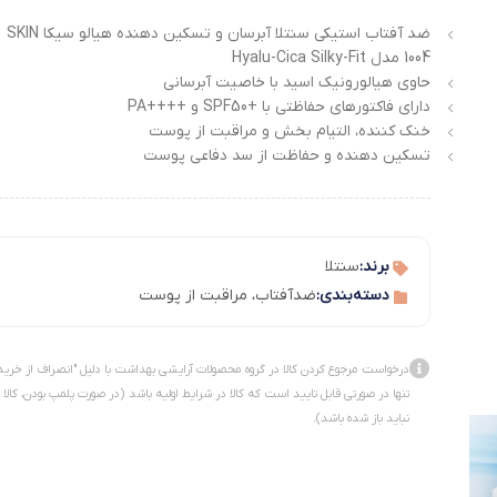
ضد آفتاب استیکی سنتلا آبرسان و تسکین دهنده هیالو سیکا SKIN
1004 مدل Hyalu-Cica Silky-Fit
حاوی هیالورونیک اسید با خاصیت آبرسانی
دارای فاکتورهای حفاظتی با +SPF50 و ++++PA
خنک کننده، التیام بخش و مراقبت از پوست
تسکین دهنده و حفاظت از سد دفاعی پوست
برند:
سنتلا
دسته‌بندی:
ضدآفتاب
،
مراقبت از پوست
درخواست مرجوع کردن کالا در گروه محصولات آرایشی بهداشت با دلیل "انصراف از خرید
تنها در صورتی قابل تایید است که کالا در شرایط اولیه باشد (در صورت پلمپ بودن، کالا
نباید باز شده باشد).