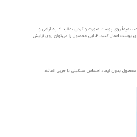
۱. پس از انجام روتین مراقبت از پوست، ضد آفتاب استیکی سنتلا آبرسان و تسکین دهنده هیالو سیکا SKIN 1004 مدل Hyalu-Cica Silky-Fit حجم 20 گرم را مستقیماً روی پوست صورت و گردن بمالید. ۲. به آرامی و
بدون فشار زیاد، استیک را روی پوست حرکت دهید تا محصول به‌طور یکنواخت پخش شود. ۳. برای محافظت مداوم، هر دو ساعت یک‌بار استیک را مجدداً روی پوست اعمال کنید. ۴. این محصول را می‌توان روی آرایش
ین محصول بدون ایجاد احساس سنگینی یا چربی اضافه،