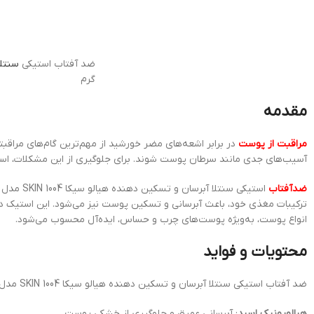
ضد آفتاب استیکی
سنتلا
گرم
مقدمه
مراقبت از پوست
آسیب‌های جدی مانند سرطان پوست شوند. برای جلوگیری از این مشکلات، استف
ضدآفتاب
ترکیبات مغذی خود، باعث آبرسانی و تسکین پوست نیز می‌شود. این استیک دا
انواع پوست، به‌ویژه پوست‌های چرب و حساس، ایده‌آل محسوب می‌شود.
محتویات و فواید
ضد آفتاب استیکی سنتلا آبرسان و تسکین دهنده هیالو سیکا SKIN 1004 مدل Hyalu-Cica Silky-Fit حجم 20 گرم حاوی ترکیبات کلیدی زیر است:
هیالورونیک اسید
: آبرسانی عمیق و جلوگیری از خشکی پوست.