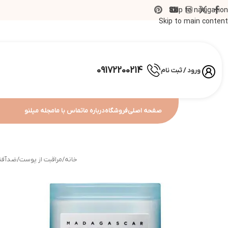
Skip to navigation
Skip to main content
09172200214
ورود / ثبت نام
صفحه اصلی
فروشگاه
درباره ما
تماس با ما
مجله میلنو
خانه
/
مراقبت از پوست
/
ضدآفت