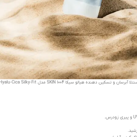
ضد آفتاب استیکی سنتلا آبرسان و تسکین دهنده هیالو سیکا SKIN 1004 مدل yalu-Cica Silky-Fit
شید.