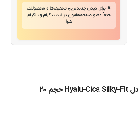
🌟 برای دیدن جدیدترین تخفیف‌ها و محصولات،
حتماً عضو صفحه‌هامون در اینستاگرام و تلگرام
شو!
ضد آفتاب استیکی سنتلا آبرسان و تسکین دهنده هیالو سیکا SKIN 1004 مدل Hyalu-Cica Silky-Fit حجم 20