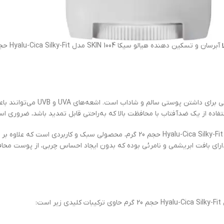
در برابر اشعه‌های مضر خورشید از مه
اده از یک ضدآفتاب با محافظت بالا که به‌راحتی قابل تمدید باشد، ضروری اس
استیکی سنتلا آبرسان و تسکین دهنده هیالو سیکا SKIN 1004 مدل Hyalu-Cica Silky-Fit حجم
رای بافت ابریشمی و نامرئی بوده که بدون ایجاد احساس چربی، از پوست محافظ