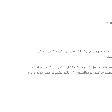
آبرسان و تسکین دهنده هیالو سیکا SKIN 1004 مدل Hyalu-Cica Silky-Fit حجم 20
م‌ترین گام‌های مراقبتی برای داشتن پوستی سالم و شاداب است. اشعه‌های UVA و UVB می‌توانند باعث ایجاد چین‌وچروک، لکه‌های پوستی، خشکی و حتی
ت.
 20 گرم، محصولی سبک و کاربردی است که علاوه بر محافظت کامل در برابر اشعه‌های مضر خورشید، به لطف
ت می‌کند. فرمولاسیون آن فاقد ترکیبات مضر بوده و برای