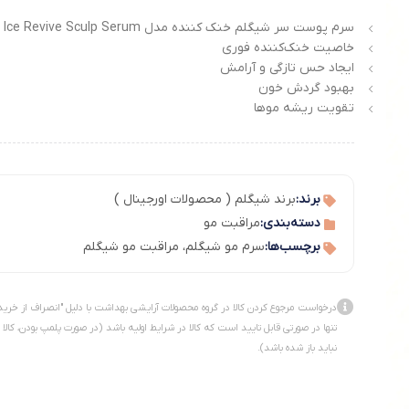
سرم پوست سر شیگلم خنک کننده مدل Ice Revive Sculp Serum
خاصیت خنک‌کننده فوری
ایجاد حس تازگی و آرامش
بهبود گردش خون
تقویت ریشه موها
برند:
برند شیگلم ( محصولات اورجینال )
دسته‌بندی:
مراقبت مو
برچسب‌ها:
سرم مو شیگلم
،
مراقبت مو شیگلم
درخواست مرجوع کردن کالا در گروه محصولات آرایشی بهداشت با دلیل "انصراف از خرید
تنها در صورتی قابل تایید است که کالا در شرایط اولیه باشد (در صورت پلمپ بودن، کالا
نباید باز شده باشد).