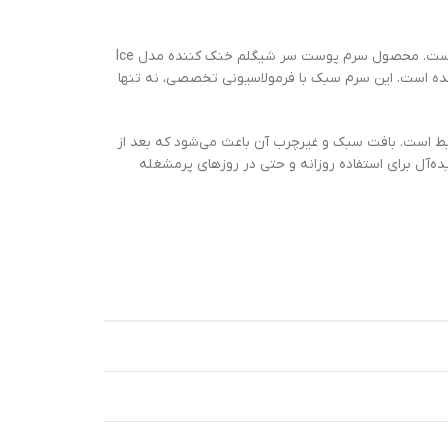
در دنیای امروز که استرس، آلودگی و سبک زندگی شلوغ به بخشی از زندگی روزمره تبدیل شده است، مراقبت از مو و پوست سر اهمیتی دوچندان پیدا کرده است. محصول سرم پوست سر شیگلم خنک کننده مدل Ice
 است. این سرم سبک با فرمولاسیونی تخصصی، نه تنها
بط است. بافت سبک و غیرچرب آن باعث می‌شود که بعد از
اس نشود. این ویژگی، سرم پوست سر شیگلم خنک کننده مدل Ice Revive Sculp Serum را به گزینه‌ای ایده‌آل برای استفاده روزانه و حتی در روزهای پرمشغله