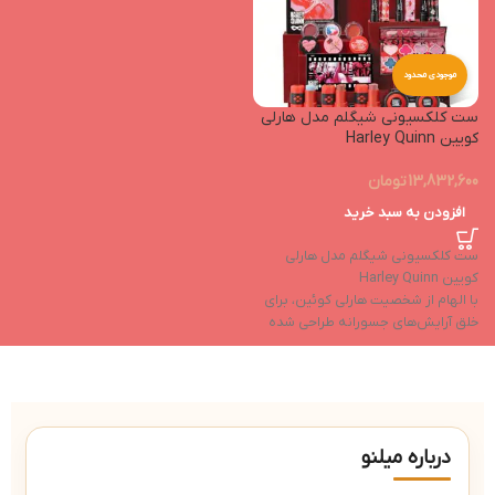
موجودی محدود
ست کلکسیونی شیگلم مدل هارلی
کویین Harley Quinn
13,832,600
تومان
افزودن به سبد خرید
ست کلکسیونی شیگلم مدل هارلی
کویین Harley Quinn
با الهام از شخصیت هارلی کوئین، برای
خلق آرایش‌های جسورانه طراحی شده
است.
این مجموعه شامل پالت سایه، رژ لب،
رژگونه و پچ‌های زیر چشم با کیفیت بالا
است.
با طراحی منحصربه‌فرد و کاربرد آسان،
درباره میلنو
مناسب برای ایجاد ظاهری خلاقانه و
متفاوت می‌باش