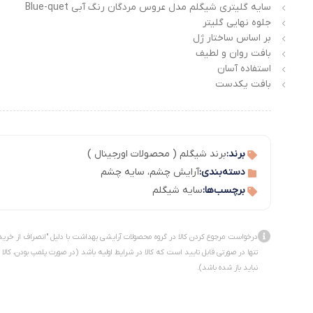
سایه گلیتری شیگلم مدل عروس مردگان رنگ آبی Blue-quet
جلوه نهایی گلیتر
بر اساس ساختار ژل
بافت روان و لطیف
استفاده آسان
بافت یکدست
برند:
برند شیگلم ( محصولات اورجینال )
دسته‌بندی:
آرایش چشم
،
سایه چشم
برچسب‌ها:
سایه شیگلم
درخواست مرجوع کردن کالا در گروه محصولات آرایشی بهداشت با دلیل "انصراف از خرید
تنها در صورتی قابل تایید است که کالا در شرایط اولیه باشد (در صورت پلمپ بودن، کالا
نباید باز شده باشد).