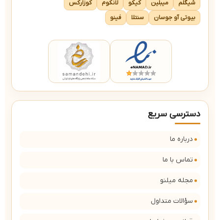
شیگلم
میبلین
کیکو
لانکوم
کوزارکس
بیوتی آو جوسان
سنتلا
فینو
دسترسی سریع
درباره ما
تماس با ما
مجله میلنو
سؤالات متداول