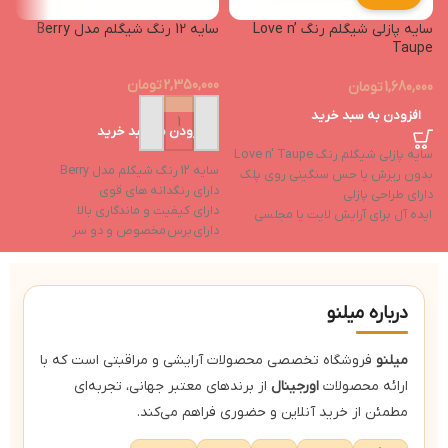
سایه پازلی شیگلم رنگ Love n’
سایه 12 رنگ شیگلم مدل Berry
Taupe
2,350,000
تومان
1,680,000
تومان
افزودن به سبد خرید
افزودن به سبد خرید
سایه پازلی شیگلم رنگ Love n' Taupe
سایه 12 رنگ شیگلم مدل Berry
بدون ریزش یا حس سنگینی روی پلک
دارای رنگدانه های قوی
دارای طراحی پازلی
دارای کیفیت و ماندگاری بالا
ایده آل برای آرایش لایت یا مجلسی
دارای برس مخصوص و دو سر
فاقد الکل، عطر، مواد معدنی، گلوتن،
مناسب برای آرایش روز و شب
پارابن
دارای 5 رنگ براق و 7 رنگ مات
وگان و بدون تست حیوانی
درباره میلنو
میلنو
فروشگاه تخصصی محصولات آرایشی و مراقبتی است که با
ارائه محصولات
اورجینال
از برندهای معتبر جهانی، تجربه‌ای
مطمئن از خرید آنلاین و حضوری فراهم می‌کند.