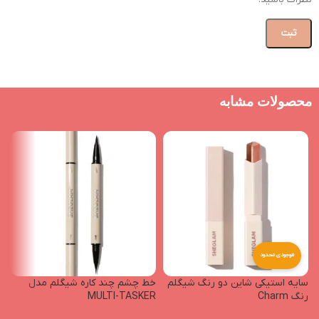
محصولات مشابه
موجودی محدود
سایه استیکی شاین دو رنگ شیگلم
خط چشم چند کاره شیگلم مدل
رنگ Charm
MULTI-TASKER
e