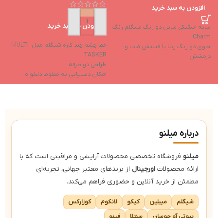
افزودن به سبد خرید
افزودن به سبد خرید
سایه استیکی شاین دو رنگ شیگلم رنگ
سا
Charm
ب
خط چشم چند کاره شیگلم مدل MULTI-
حاوی دو رنگ زیبا با فینیش مات و
د
TASKER
درخشش
ا
طراحی دو طرفه
بافت کرمی نرم و بسیار ترکیب پذیر
ف
امکان دستیابی به خطوط دلخواه
پیگمنت و ماندگاری بالا و ضد لک
پ
رنگدانه‌های قوی و ماندگاری بالا
طراحی استیکی با برش مربعی و امکان
و
بافت مایع با پوشانندگی بالا
استفاده آسان تر
فرمول ضد آب و ضد لک و ضد عرق
درباره میلنو
میلنو
فروشگاه تخصصی محصولات آرایشی و مراقبتی است که با
ارائه محصولات
اورجینال
از برندهای معتبر جهانی، تجربه‌ای
مطمئن از خرید آنلاین و حضوری فراهم می‌کند.
شیگلم
میبلین
کیکو
لانکوم
کوزارکس
بیوتی آو جوسان
سنتلا
فینو