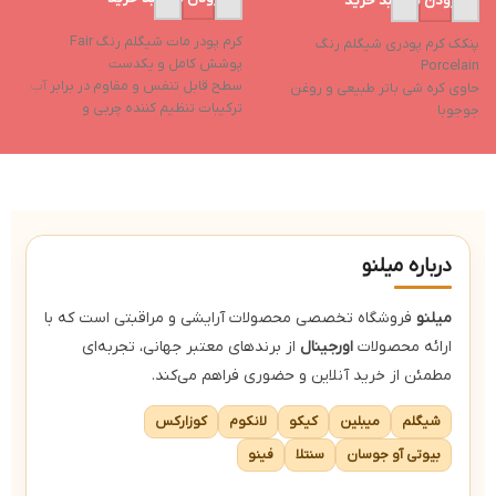
افزودن به سبد خرید
کرم پودر مات شیگلم رنگ Fair
پنکک کرم پودری شیگلم رنگ
پ
پوشش کامل و یکدست
Porcelain
ح
سطح قابل تنفس و مقاوم در برابر آب
حاوی کره شی باتر طبیعی و روغن
ج
ترکیبات تنظیم کننده چربی و
جوجوبا
ک
آنتی‌اکسیدان
کنترل کننده چربی پوست
ا
بدون عطر و مواد حساسیت‌زا
ایجاد رطوبت پوست و حفظ آن
ج
جلوگیری از ایجاد جوش
د
دارای جلوه ای مات و بافتی مخملی
ک
کاور بسیار بالا (فول کاور)
درباره میلنو
میلنو
فروشگاه تخصصی محصولات آرایشی و مراقبتی است که با
ارائه محصولات
اورجینال
از برندهای معتبر جهانی، تجربه‌ای
مطمئن از خرید آنلاین و حضوری فراهم می‌کند.
شیگلم
میبلین
کیکو
لانکوم
کوزارکس
بیوتی آو جوسان
سنتلا
فینو