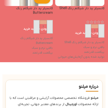
کانسیلر پد دار شیگلم رنگ Shell
کانسیلر پد دار شیگلم رنگ
پ
Buttercream
افزودن به سبد خرید
افزودن به سبد خرید
کانسیلر پد دار شیگلم رنگ
کانسیلر پد دار شیگلم رنگ Shell
پ
Buttercream
بافتی نرم و سبک
ح
بافتی نرم و سبک
پیگمنت قدرتمند
ج
پیگمنت قدرتمند
تولید شده بدون آزمایش‌های حیوانی
ک
تولید شده بدون آزمایش‌های حیوانی
خواص مرطوب‌کننده
ا
خواص مرطوب‌کننده
فاقد ایجاد چسبندگی بعد از استفاده
ج
فاقد ایجاد چسبندگی بعد از استفاده
د
ک
درباره میلنو
میلنو
فروشگاه تخصصی محصولات آرایشی و مراقبتی است که با
ارائه محصولات
اورجینال
از برندهای معتبر جهانی، تجربه‌ای