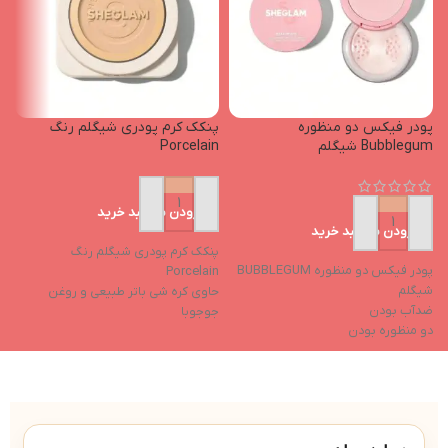
پودر فیکس دو منظوره
پنکک کرم پودری شیگلم رنگ
ت
Bubblegum شیگلم
Porcelain
رن
افزودن به سبد خرید
افزودن به سبد خرید
پنکک کرم پودری شیگلم رنگ
پودر فیکس دو منظوره BUBBLEGUM
ت
Porcelain
شیگلم
l
حاوی کره شی باتر طبیعی و روغن
ضدآب بودن
م
جوجوبا
دو منظوره بودن
پ
کنترل کننده چربی پوست
ترکیبات مرطوب‌کننده
غ
ایجاد رطوبت پوست و حفظ آن
کاهش تیرگی دور چشم
س
جلوگیری از ایجاد جوش
ب
دارای جلوه ای مات و بافتی مخملی
ض
کاور بسیار بالا (فول کاور)