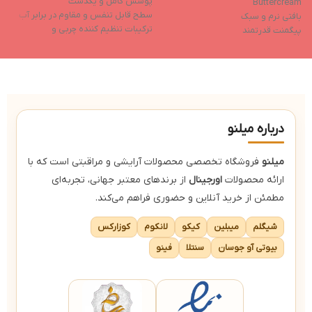
پوشش کامل و یکدست
Buttercream
ح
سطح قابل تنفس و مقاوم در برابر آب
بافتی نرم و سبک
ج
ترکیبات تنظیم کننده چربی و
پیگمنت قدرتمند
ک
آنتی‌اکسیدان
تولید شده بدون آزمایش‌های حیوانی
ا
بدون عطر و مواد حساسیت‌زا
خواص مرطوب‌کننده
ج
فاقد ایجاد چسبندگی بعد از استفاده
د
ک
درباره میلنو
میلنو
فروشگاه تخصصی محصولات آرایشی و مراقبتی است که با
ارائه محصولات
اورجینال
از برندهای معتبر جهانی، تجربه‌ای
مطمئن از خرید آنلاین و حضوری فراهم می‌کند.
شیگلم
میبلین
کیکو
لانکوم
کوزارکس
بیوتی آو جوسان
سنتلا
فینو