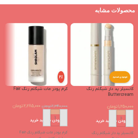
محصولات مشابه
2%
موجودی محدود
کانسیلر پد دار شیگلم رنگ
کرم پودر مات شیگلم رنگ Fair
پ
o
Buttercream
2,285,000
تومان
1,250,000
تومان
2,340,000
تومان
0
افزودن به سبد خرید
افزودن به سبد خرید
کرم پودر مات شیگلم رنگ Fair
کانسیلر پد دار شیگلم رنگ
پن