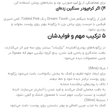
برای هماهنگی، از
رژ لب
صورتی نود و سایه‌های روشن استفاده کن.
4) اگر کرم‌پودر سنگین زده‌ای
قبل از رژگونه شیگلم مدل Dream Touch رنگ Tickled Pink، کمی اسپری
فیکس یا میست روی براش بزن تا رژگونه بهتر روی پوست بخوابد و
پودری نشود.
۵ ترکیب مهم و فوایدشان
در رژگونه‌های پودری/فشرده، “ترکیبات” بیشتر روی سه چیز اثر می‌گذارند:
بافت، ماندگاری و راحتی فید شدن. پنج گروه ترکیبی مهم که معمولاً در
چنین محصولات دیده می‌شود:
میکا (Mica)
برای ایجاد جلوه لطیف و کمک به پخش یکنواخت. باعث می‌شود رژگونه
روی پوست نرم‌تر دیده شود و خط نیفتد.
تالک یا پودرهای نرم‌کننده مشابه
به بافت مخملی کمک می‌کنند و فید شدن را آسان‌تر می‌سازند؛ البته
کیفیت و نسبت ترکیب مهم است تا محصول خشک و گچی نشود.
سیلیکا (Silica)
کمک به جذب چربی اضافی و بهتر نشستن روی پوست؛ باعث می‌شود