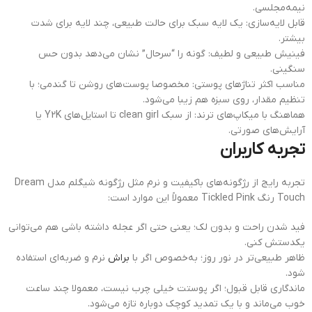
نیمه‌مجلسی.
قابل لایه‌سازی: یک لایه سبک برای حالت طبیعی، چند لایه برای شدت
بیشتر.
فینیش طبیعی و لطیف: گونه را “سرحال” نشان می‌دهد بدون حس
سنگینی.
مناسب اکثر تناژهای پوستی: مخصوصا پوست‌های روشن تا گندمی؛ با
تنظیم مقدار، روی سبزه هم زیبا می‌شود.
هماهنگ با میکاپ‌های ترند: از سبک clean girl تا استایل‌های Y2K یا
آرایش‌های صورتی.
تجربه کاربران
تجربه رایج از رژگونه‌های باکیفیت و نرم مثل رژگونه شیگلم مدل Dream
Touch رنگ Tickled Pink معمولاً این موارد است:
فید شدن راحت و بدون لک؛ یعنی حتی اگر عجله داشته باشی هم می‌توانی
یکدستش کنی.
ظاهر طبیعی‌تر در نور روز؛ به‌خصوص اگر با
براش
نرم و ضربه‌ای استفاده
شود.
ماندگاری قابل قبول؛ اگر پوستت خیلی چرب نیست، معمولا چند ساعت
خوب می‌ماند و با یک تمدید کوچک دوباره تازه می‌شود.