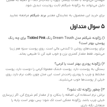
مهمانی می‌تواند با شدت بیشتر، چهره را جذاب‌تر کند—و دقیقا به همین
دلیل می‌تواند به رژگونه شیگلم ثابت روتینت تبدیل شود.
برای خرید این محصول به نمایندگی معتبر
برند شیگلم
مراجعه نمایید
۵ سوال متداول
1) رژگونه شیگلم مدل Dream Touch رنگ
Tickled Pink
برای چه رنگ
پوستی بهتر است؟
برای پوست‌های روشن تا گندمی عالی است. روی پوست سبزه هم زیبا
می‌شود، فقط مقدار کمتری بزن و خوب فید کن تا طبیعی بماند.
2) رژگونه پودری بهتر است یا کرمی؟
بستگی به پوستت دارد. پوست خشک معمولا کرمی را دوست دارد، پوست
مختلط و چرب با پودری راحت‌تر است. این مدل چون بافت نرم دارد، روی
خیلی از پوست‌ها خوب می‌نشیند.
3) چطور رژگونه لک نشود؟
براش نرم استفاده کن، اضافه را بتکان، و از مقدار کم شروع کن. اگر زیرسازی
خیلی چرب باشد، رژگونه ممکن است لک شود؛ پس بهتر است پایه را
متعادل نگه داری.