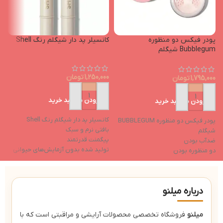
پودر فیکس دو منظوره
کانسیلر پد دار شیگلم رنگ Shell
ک
Bubblegum شیگلم
0
1,250,000
تومان
1,795,000
تومان
افزودن به سبد خرید
افزودن به سبد خرید
ک
کانسیلر پد دار شیگلم رنگ Shell
پ
پودر فیکس دو منظوره BUBBLEGUM
بافتی نرم و سبک
س
شیگلم
پیگمنت قدرتمند
ت
ضدآب بودن
تولید شده بدون آزمایش‌های حیوانی
آ
دو منظوره بودن
خواص مرطوب‌کننده
ب
ترکیبات مرطوب‌کننده
فاقد ایجاد چسبندگی بعد از استفاده
کاهش تیرگی دور چشم
درباره میلنو
میلنو
فروشگاه تخصصی محصولات آرایشی و مراقبتی است که با