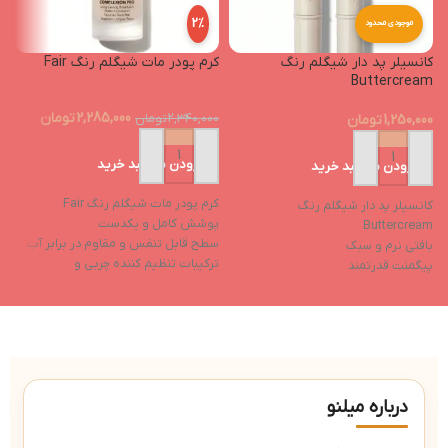
2%
موجودی محدود
کانسیلر پد دار شیگلم رنگ
کرم پودر مات شیگلم رنگ Fair
e
Buttercream
2,285,000
تومان
1,250,000
تومان
2,340,000
تومان
0
افزودن به سبد خرید
افزودن به سبد خرید
کرم پودر مات شیگلم رنگ Fair
کانسیلر پد دار شیگلم رنگ
پوشش کامل و یکدست
رژ
Buttercream
سطح قابل تنفس و مقاوم در برابر آب
م
بافتی نرم و سبک
ترکیبات تنظیم کننده چربی و
پ
پیگمنت قدرتمند
آنتی‌اکسیدان
م
تولید شده بدون آزمایش‌های حیوانی
بدون عطر و مواد حساسیت‌زا
ن
خواص مرطوب‌کننده
فاقد ایجاد چسبندگی بعد از استفاده
درباره میلنو