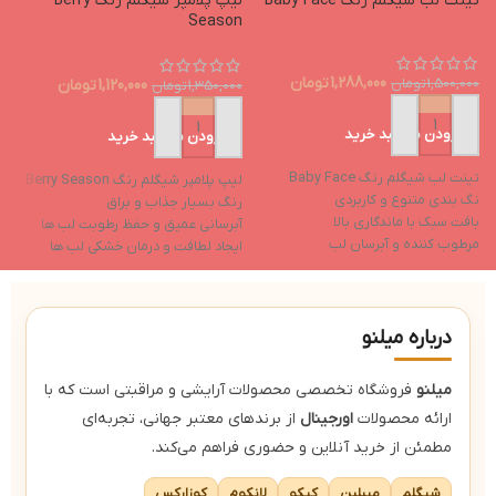
تینت لب شیگلم رنگ Baby Face
لیپ پلامپر شیگلم رنگ Berry
p
Season
1,288,000
تومان
1,500,000
تومان
1,120,000
تومان
1,350,000
تومان
0
افزودن به سبد خرید
افزودن به سبد خرید
تی
تینت لب شیگلم رنگ Baby Face
لیپ پلامپر شیگلم رنگ Berry Season
ح
نگ بندی متنوع و کاربردی
رنگ بسیار جذاب و براق
ف
بافت سبک با ماندگاری بالا
آبرسانی عمیق و حفظ رطوبت لب ها
ل
مرطوب کننده و آبرسان لب
ایجاد لطافت و درمان خشکی لب ها
ب
جلوه نهایی براق
حاوی روغن نارگیل و روغن هسته
دارای رنگدانه های غنی
انگور
ل
حاوی ویتامین e و ویتامین f
پا
درباره میلنو
میلنو
فروشگاه تخصصی محصولات آرایشی و مراقبتی است که با
ارائه محصولات
اورجینال
از برندهای معتبر جهانی، تجربه‌ای
مطمئن از خرید آنلاین و حضوری فراهم می‌کند.
شیگلم
میبلین
کیکو
لانکوم
کوزارکس