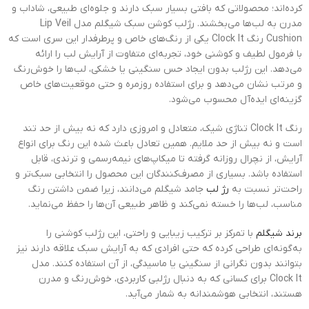
کرده‌اند؛ محصولاتی که بافتی بسیار سبک دارند و جلوه‌ای طبیعی، شاداب و
مدرن به لب‌ها می‌بخشند. رژلب کوشن سبک شیگلم مدل Lip Veil
Cushion رنگ Clock It یکی از رنگ‌های خاص و پرطرفدار این سری است که
با فرمول لطیف و کوشنی خود، تجربه‌ای متفاوت از آرایش لب را ارائه
می‌دهد. این رژلب بدون ایجاد حس سنگینی یا خشکی، لب‌ها را خوش‌رنگ
و مرتب نشان می‌دهد و برای استفاده روزمره و حتی موقعیت‌های خاص
گزینه‌ای ایده‌آل محسوب می‌شود.
رنگ Clock It تناژی شیک، متعادل و امروزی دارد که نه بیش از حد تند
است و نه بیش از حد ملایم. همین تعادل باعث شده این رنگ برای انواع
آرایش، از نچرال روزانه گرفته تا میکاپ‌های نیمه‌رسمی و ترندی، قابل
استفاده باشد. بسیاری از مصرف‌کنندگان این محصول را انتخابی سبک‌تر و
راحت‌تر نسبت به
رژ لب
جامد شیگلم می‌دانند، زیرا ضمن داشتن رنگ
مناسب، لب‌ها را خسته نمی‌کند و ظاهر طبیعی آن‌ها را حفظ می‌نماید.
برند شیگلم
با تمرکز بر ترکیب زیبایی و راحتی، این رژلب کوشنی را
به‌گونه‌ای طراحی کرده که حتی افرادی که به آرایش سبک علاقه دارند نیز
بتوانند بدون نگرانی از سنگینی یا ماسیدگی، از آن استفاده کنند. مدل
Clock It برای کسانی که به دنبال رژلبی کاربردی، خوش‌رنگ و مدرن
هستند، انتخابی هوشمندانه به شمار می‌آید.