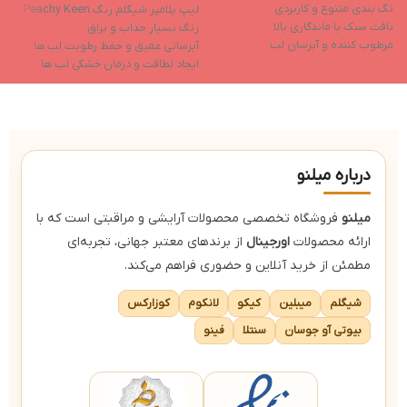
نگ بندی متنوع و کاربردی
لیپ پلامپر شیگلم رنگ Peachy Keen
ح
بافت سبک با ماندگاری بالا
رنگ بسیار جذاب و براق
ف
مرطوب کننده و آبرسان لب
آبرسانی عمیق و حفظ رطوبت لب ها
ل
جلوه نهایی براق
ایجاد لطافت و درمان خشکی لب ها
ب
دارای رنگدانه های غنی
حاوی روغن نارگیل و روغن هسته
انگور
ل
حاوی ویتامین e و ویتامین f
پا
درباره میلنو
میلنو
فروشگاه تخصصی محصولات آرایشی و مراقبتی است که با
ارائه محصولات
اورجینال
از برندهای معتبر جهانی، تجربه‌ای
مطمئن از خرید آنلاین و حضوری فراهم می‌کند.
شیگلم
میبلین
کیکو
لانکوم
کوزارکس
بیوتی آو جوسان
سنتلا
فینو