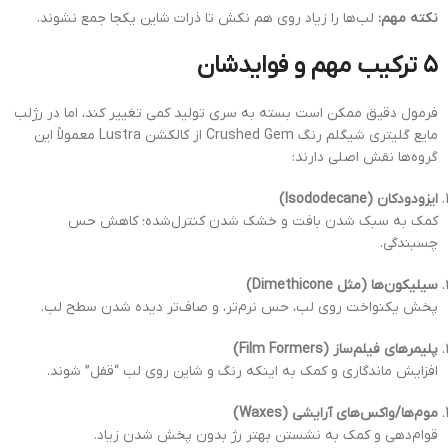
نکته مهم:
لب‌ها را زیاد روی هم نکش تا ذرات شاین یکجا جمع نشوند.
۵ ترکیب مهم و فوایدشان
فرمول دقیق ممکن است بسته به سری تولید کمی تغییر کند، اما در رژلب
مایع گلیتری شیگلم رنگ Crushed Gem از کالکشن Lustra معمولاً این
گروه‌ها نقش اصلی دارند:
ایزودودکان (Isododecane)
کمک به سبک شدن بافت و خشک شدن کنترل‌شده؛ کاهش حس
چسبندگی.
سیلیکون‌ها (مثل Dimethicone)
پخش یکنواخت روی لب، حس نرم‌تر، و صاف‌تر دیده شدن سطح لب.
پلیمرهای فیلم‌ساز (Film Formers)
افزایش ماندگاری و کمک به اینکه رنگ و شاین روی لب “قفل” شوند.
موم‌ها/واکس‌های آرایشی (Waxes)
قوام‌دهی و کمک به نشستن بهتر رژ بدون پخش شدن زیاد.