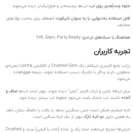
جلوه چندبُعدی روی لب:
لب‌ها برجسته‌تر و فتوژنیک‌تر دیده می‌شوند
قابل استفاده به‌تنهایی یا به عنوان تاپ‌کوت:
انعطاف برای ساخت لوک‌های
مختلف
هماهنگ با سبک‌های ترندی:
Y2K، Glam، Party Ready
تجربه کاربران
رژلب مایع گلیتری شیگلم رنگ Crushed Gem از کالکشن Lustra تجربه‌ی
متفاوتی دارند و اگر با تکنیک درست استفاده شوند، نتیجه فوق‌العاده
می‌شود:
برای اینکه شاین و ذرات گلیتر “تمیز” دیده شوند، بهتر است لب‌ها
صاف و
آماده
باشند. لب خشک باعث می‌شود خطوط لب بیشتر دیده شود.
لایه ضخیم ممکن است حس سنگینی بدهد یا بافت را ناصاف نشان دهد؛
به همین دلیل
دو لایه نازک
بهتر از یک لایه سنگین است.
خیلی‌ها ترجیح می‌دهند ابتدا یک رژ ساده (مات یا کرمی) بزنند و Crushed