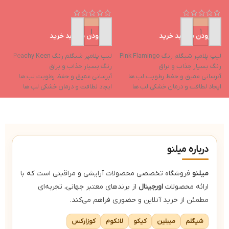
افزودن به سبد خرید
افزودن به سبد خرید
لیپ پلامپر شیگلم رنگ Pink Flamingo
لیپ پلامپر شیگلم رنگ Peachy Keen
لی
رنگ بسیار جذاب و براق
رنگ بسیار جذاب و براق
ر
آبرسانی عمیق و حفظ رطوبت لب ها
آبرسانی عمیق و حفظ رطوبت لب ها
آ
ایجاد لطافت و درمان خشکی لب ها
ایجاد لطافت و درمان خشکی لب ها
ا
حاوی روغن نارگیل و روغن هسته
حاوی روغن نارگیل و روغن هسته
ح
انگور
انگور
ا
حاوی ویتامین e و ویتامین f
حاوی ویتامین e و ویتامین f
حا
درباره میلنو
میلنو
فروشگاه تخصصی محصولات آرایشی و مراقبتی است که با
ارائه محصولات
اورجینال
از برندهای معتبر جهانی، تجربه‌ای
مطمئن از خرید آنلاین و حضوری فراهم می‌کند.
شیگلم
میبلین
کیکو
لانکوم
کوزارکس