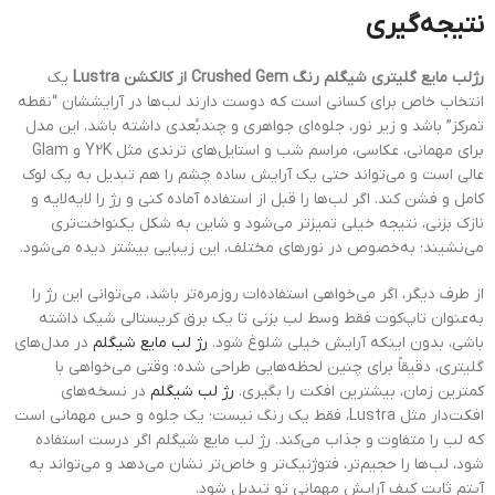
نتیجه‌گیری
رژلب مایع گلیتری شیگلم رنگ Crushed Gem از کالکشن Lustra
یک
انتخاب خاص برای کسانی است که دوست دارند لب‌ها در آرایششان “نقطه
تمرکز” باشد و زیر نور، جلوه‌ای جواهری و چندبُعدی داشته باشد. این مدل
برای مهمانی، عکاسی، مراسم شب و استایل‌های ترندی مثل Y2K و Glam
عالی است و می‌تواند حتی یک آرایش ساده چشم را هم تبدیل به یک لوک
کامل و فشن کند. اگر لب‌ها را قبل از استفاده آماده کنی و رژ را لایه‌لایه و
نازک بزنی، نتیجه خیلی تمیزتر می‌شود و شاین به شکل یکنواخت‌تری
می‌نشیند؛ به‌خصوص در نورهای مختلف، این زیبایی بیشتر دیده می‌شود.
از طرف دیگر، اگر می‌خواهی استفاده‌ات روزمره‌تر باشد، می‌توانی این رژ را
به‌عنوان تاپ‌کوت فقط وسط لب بزنی تا یک برق کریستالی شیک داشته
باشی، بدون اینکه آرایش خیلی شلوغ شود.
رژ لب مایع شیگلم
در مدل‌های
گلیتری، دقیقاً برای چنین لحظه‌هایی طراحی شده: وقتی می‌خواهی با
کمترین زمان، بیشترین افکت را بگیری.
رژ لب شیگلم
در نسخه‌های
افکت‌دار مثل Lustra، فقط یک رنگ نیست؛ یک جلوه و حس مهمانی است
که لب را متفاوت و جذاب می‌کند. رژ لب مایع شیگلم اگر درست استفاده
شود، لب‌ها را حجیم‌تر، فتوژنیک‌تر و خاص‌تر نشان می‌دهد و می‌تواند به
آیتم ثابت کیف آرایش مهمانی تو تبدیل شود.