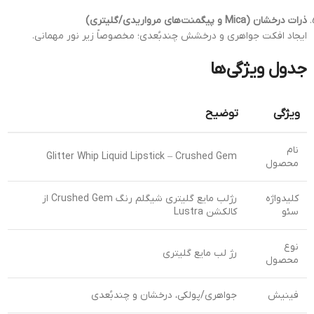
ذرات درخشان (Mica و پیگمنت‌های مرواریدی/گلیتری)
ایجاد افکت جواهری و درخشش چندبُعدی؛ مخصوصاً زیر نور مهمانی.
جدول ویژگی‌ها
ویژگی
توضیح
نام
Glitter Whip Liquid Lipstick – Crushed Gem
محصول
کلیدواژه
رژلب مایع گلیتری شیگلم رنگ Crushed Gem از
سئو
کالکشن Lustra
نوع
رژ لب مایع گلیتری
محصول
فینیش
جواهری/پولکی، درخشان و چندبُعدی