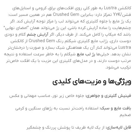
کالکشن Lustra به طور کلی روی افکت‌های براق، کرومی و استایل‌های
فشن/Y2K تمرکز دارد؛ بنابراین Crushed Gem هم در همین مسیر است:
یک رژ مایع با جلوه گلیتری که می‌تواند لب را مرکز توجه آرایش کند. اگر
چشم‌هایت را ساده آرایش کرده باشی، این رژ می‌تواند همان “امضای نهایی”
باشد که میکاپ را کامل می‌کند. از طرف دیگر، اگر
آرایش چشم
گلام و دودی
دوست داری، رژلب مایع گلیتری شیگلم رنگ Crushed Gem از کالکشن
Lustra می‌تواند کنار آن یک هماهنگی شیک بسازد و صورت را درخشان‌تر
نشان بدهد. خیلی‌ها
رژ لب مایع
شیگلم را به خاطر سرعت استفاده و نتیجه
مرتب دوست دارند، و در مدل‌های گلیتری این مزیت با یک افکت خاص‌تر
ترکیب می‌شود.
ویژگی‌ها و مزیت‌های کلیدی
فینیش گلیتری و جواهری:
جلوه خاص زیر نور، مناسب مهمانی و عکس
بافت مایع و سبک:
استفاده راحت‌تر نسبت به رژهای سنگین و کرمی
ضخیم
قابل لایه‌سازی:
از یک لایه ظریف تا پوشش پررنگ و چشمگیر