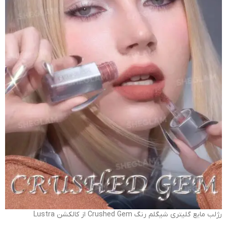
رژلب مایع گلیتری شیگلم رنگ Crushed Gem از کالکشن Lustra