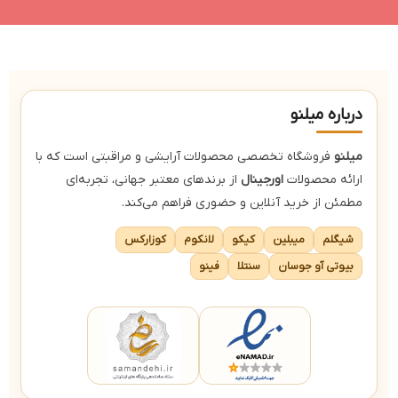
م
جلوه نهایی براق
رنگدانه‌های قوی
ج
دارای رنگدانه های غنی
عدم چسبندگی و ماسیدگی
د
قابلیت بازیافت
درباره میلنو
میلنو
فروشگاه تخصصی محصولات آرایشی و مراقبتی است که با
ارائه محصولات
اورجینال
از برندهای معتبر جهانی، تجربه‌ای
مطمئن از خرید آنلاین و حضوری فراهم می‌کند.
شیگلم
میبلین
کیکو
لانکوم
کوزارکس
بیوتی آو جوسان
سنتلا
فینو