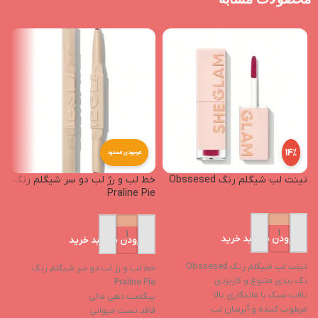
14%
موجودی محدود
تینت لب شیگلم رنگ Obssesed
خط لب و رژ لب دو سر شیگلم رنگ
تی
Praline Pie
افزودن به سبد خرید
افزودن به سبد خرید
تینت لب شیگلم رنگ Obssesed
خط لب و رژ لب دو سر شیگلم رنگ
تی
نگ بندی متنوع و کاربردی
Praline Pie
ن
بافت سبک با ماندگاری بالا
پیگمنت دهی عالی
ب
مرطوب کننده و آبرسان لب
فاقد تست حیوانی