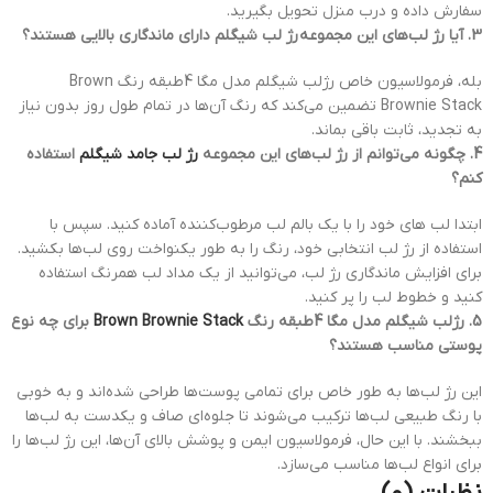
سفارش داده و درب منزل تحویل بگیرید.
3. آیا رژ لب‌های این مجموعه
رژ لب شیگلم دارای ماندگاری بالایی هستند؟
بله، فرمولاسیون خاص رژلب شیگلم مدل مگا 4طبقه رنگ Brown
Brownie Stack تضمین می‌کند که رنگ آن‌ها در تمام طول روز بدون نیاز
به تجدید، ثابت باقی بماند.
4. چگونه می‌توانم از رژ لب‌های این مجموعه
رژ لب جامد شیگلم
استفاده
کنم؟
ابتدا لب‌ های خود را با یک بالم لب مرطوب‌کننده آماده کنید. سپس با
استفاده از رژ لب انتخابی خود، رنگ را به طور یکنواخت روی لب‌ها بکشید.
برای افزایش ماندگاری رژ لب، می‌توانید از یک مداد لب همرنگ استفاده
کنید و خطوط لب را پر کنید.
5. رژلب شیگلم مدل مگا 4طبقه رنگ
Brown Brownie Stack
برای چه نوع
پوستی مناسب هستند؟
این رژ لب‌ها به طور خاص برای تمامی پوست‌ها طراحی شده‌اند و به خوبی
با رنگ طبیعی لب‌ها ترکیب می‌شوند تا جلوه‌ای صاف و یکدست به لب‌ها
ببخشند. با این حال، فرمولاسیون ایمن و پوشش بالای آن‌ها، این رژ لب‌ها را
برای انواع لب‌ها مناسب می‌سازد.