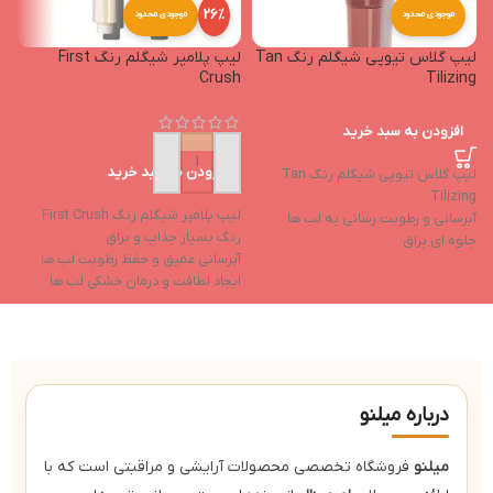
26%
موجودی محدود
موجودی محدود
لیپ گلاس تیوپی شیگلم رنگ Tan
لیپ پلامپر شیگلم رنگ First
n
Crush
Tilizing
افزودن به سبد خرید
افزودن به سبد خرید
لیپ گلاس تیوپی شیگلم رنگ Tan
Tilizing
لیپ پلامپر شیگلم رنگ First Crush
لی
آبرسانی و رطوبت رسانی به لب ها
رنگ بسیار جذاب و براق
ر
جلوه ای براق
آبرسانی عمیق و حفظ رطوبت لب ها
آ
دارای شاین بالا
ایجاد لطافت و درمان خشکی لب ها
ا
دوام بالا
حاوی روغن نارگیل و روغن هسته
ح
انگور
ا
حاوی ویتامین e و ویتامین f
حا
درباره میلنو
میلنو
فروشگاه تخصصی محصولات آرایشی و مراقبتی است که با